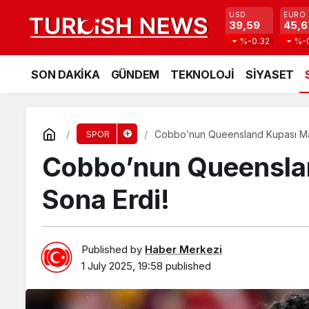
USD
EURO
39,59
45,6
%-0.32
%-
SON DAKİKA
GÜNDEM
TEKNOLOJİ
SİYASET
Cobbo’nun Queensland Kupası Ma
SPOR
Cobbo’nun Queensla
Sona Erdi!
Published by
Haber Merkezi
1 July 2025, 19:58
published