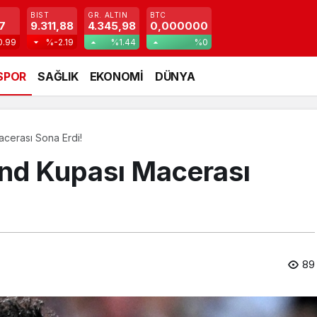
BIST
GR. ALTIN
BTC
7
9.311,88
4.345,98
0,000000
0.99
%-2.19
%1.44
%0
SPOR
SAĞLIK
EKONOMİ
DÜNYA
cerası Sona Erdi!
nd Kupası Macerası
89