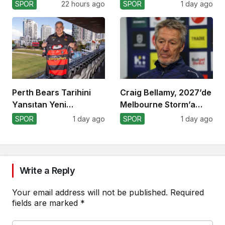
Avantajı Yitirdi
Kaybetti!
SPOR
22 hours ago
SPOR
1 day ago
Perth Bears Tarihini
Craig Bellamy, 2027’de
Yansıtan Yeni
Melbourne Storm’a
Formasını Tanıttı
Dönüyor!
SPOR
1 day ago
SPOR
1 day ago
Write a Reply
Your email address will not be published.
Required
fields are marked
*