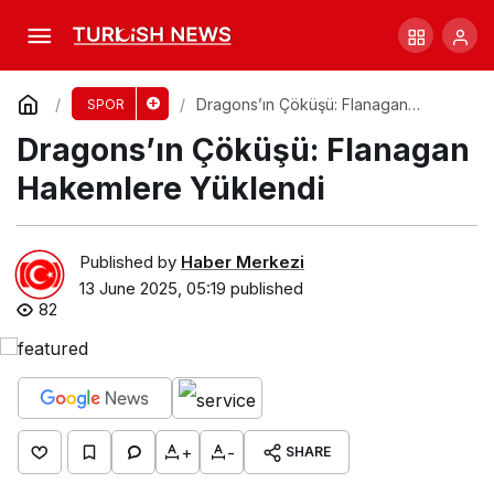
Dragons, 12 Puanlık Avantajı Yine Kaybetti!
Comment
Share
Dragons’ın Çöküşü: Flanagan
SPOR
Hakemlere Yüklendi
Dragons’ın Çöküşü: Flanagan
Hakemlere Yüklendi
Published by
Haber Merkezi
13 June 2025, 05:19
published
82
+
-
SHARE