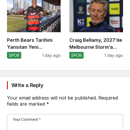
Perth Bears Tarihini
Craig Bellamy, 2027’de
Yansıtan Yeni
Melbourne Storm’a
Formasını Tanıttı
Dönüyor!
SPOR
1 day ago
SPOR
1 day ago
Write a Reply
Your email address will not be published.
Required
fields are marked
*
Your Comment
*