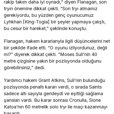
rakip takım daha iyi oynadı,” diyen Flanagan, son
tryın önemine dikkat çekti. “Son tryı atmamız
gerekiyordu, bu yüzden genç oyunucumuz
Lyhkhan [King-Togia] bir şeyler yapmaya çalıştı,
bu cesur bir hareket,” şeklinde konuştu.
Flanagan, hakem kararlarıyla ilgili düşüncelerini net
bir şekilde ifade etti. “O oyunu izliyordunuz, değil
mi?” diyerek dikkat çekti. “Moses Suli’nin 40
metre çizgisine yakın bir pozisyonda olduğunu
görebilirsiniz,” dedi.
Yardımcı hakem Grant Atkins, Suli’nin bulunduğu
pozisyonda penaltı kararı verdi, o sırada Saints
sadece altı sayıyla gerideydi ve eşitliği sağlama
şansları vardı. Bu karar sonrası Cronulla, Sione
Katoa’nın 60 metrelik solo tryı ile maçı kazanmayı
başardı.