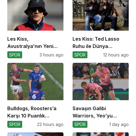
Les Kiss,
Les Kiss: Ted Lasso
Avustralya’nın Yeni
Ruhu ile Dünya
Koçu Olarak Debüt
Kupası’na
SPOR
3 hours ago
SPOR
12 hours ago
Ediyor
Bulldogs, Roosters’a
Savaşın Galibi
Karşı 10 Puanlık
Warriors, Yeo’yu
Avantajı Yitirdi
Kaybetti!
SPOR
22 hours ago
SPOR
1 day ago