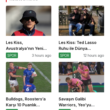
Les Kiss,
Les Kiss: Ted Lasso
Avustralya’nın Yeni
Ruhu ile Dünya
Koçu Olarak Debüt
Kupası’na
SPOR
3 hours ago
SPOR
12 hours ago
Ediyor
Bulldogs, Roosters’a
Savaşın Galibi
Karşı 10 Puanlık
Warriors, Yeo’yu