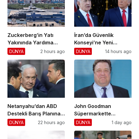
Zuckerberg’in Yatı
İran’da Güvenlik
Yakınında Yardıma
Konseyi’ne Yeni
Cevap Vermedi
Atama!
DÜNYA
2 hours ago
DÜNYA
14 hours ago
Netanyahu’dan ABD
John Goodman
Destekli Barış Planına
Süpermarkette
Ret!
Hayranlarını Şaşırttı!
DÜNYA
22 hours ago
DÜNYA
1 day ago