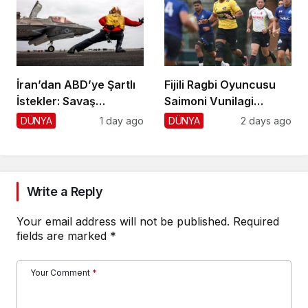
İran’dan ABD’ye Şartlı
Fijili Ragbi Oyuncusu
İstekler: Savaş
Saimoni Vunilagi
Sonlansın!
Hayatını Kaybetti
DÜNYA
1 day ago
DÜNYA
2 days ago
Write a Reply
Your email address will not be published.
Required
fields are marked
*
Your Comment
*