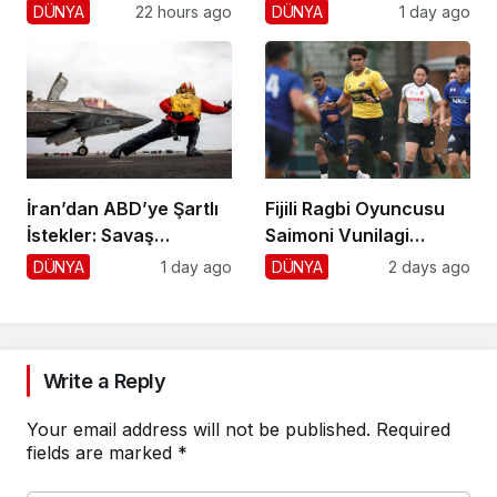
Ret!
Hayranlarını Şaşırttı!
DÜNYA
22 hours ago
DÜNYA
1 day ago
İran’dan ABD’ye Şartlı
Fijili Ragbi Oyuncusu
İstekler: Savaş
Saimoni Vunilagi
Sonlansın!
Hayatını Kaybetti
DÜNYA
1 day ago
DÜNYA
2 days ago
Write a Reply
Your email address will not be published.
Required
fields are marked
*