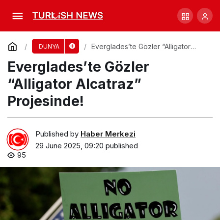
İsrail Saldırısında Aileler Yastayken
Hayatlarını Kaybetti
Comment
Share
Everglades’te Gözler “Alligator
DÜNYA
Alcatraz” Projesinde!
Everglades’te Gözler
“Alligator Alcatraz”
Projesinde!
Published by
Haber Merkezi
29 June 2025, 09:20
published
95