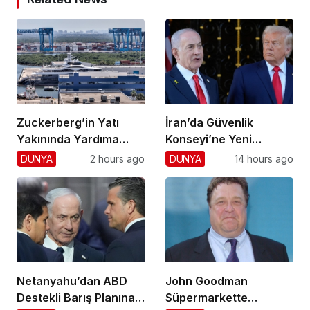
Zuckerberg’in Yatı
İran’da Güvenlik
Yakınında Yardıma
Konseyi’ne Yeni
Cevap Vermedi
Atama!
DÜNYA
2 hours ago
DÜNYA
14 hours ago
Netanyahu’dan ABD
John Goodman
Destekli Barış Planına
Süpermarkette