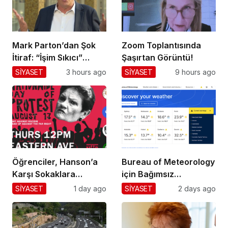
Mark Parton’dan Şok
Zoom Toplantısında
İtiraf: “İşim Sıkıcı”
Şaşırtan Görüntü!
Mesajı!
SİYASET
3 hours ago
SİYASET
9 hours ago
Öğrenciler, Hanson’a
Bureau of Meteorology
Karşı Sokaklara
için Bağımsız
Dökülüyor!
Değerlendirme!
SİYASET
1 day ago
SİYASET
2 days ago