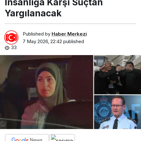
İnsanlığa Karşı Suçtan
Yargılanacak
Published by
Haber Merkezi
7 May 2026, 22:42
published
33