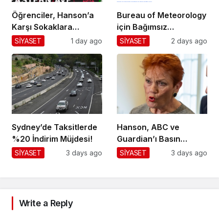
Öğrenciler, Hanson’a
Bureau of Meteorology
Karşı Sokaklara
için Bağımsız
Dökülüyor!
Değerlendirme!
SİYASET
1 day ago
SİYASET
2 days ago
Sydney’de Taksitlerde
Hanson, ABC ve
%20 İndirim Müjdesi!
Guardian’ı Basın
Toplantısından
SİYASET
3 days ago
SİYASET
3 days ago
Kaldırdı!
Write a Reply