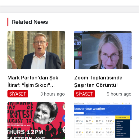
Related News
Mark Parton’dan Şok
Zoom Toplantısında
İtiraf: “İşim Sıkıcı”
Şaşırtan Görüntü!
Mesajı!
SİYASET
3 hours ago
SİYASET
9 hours ago