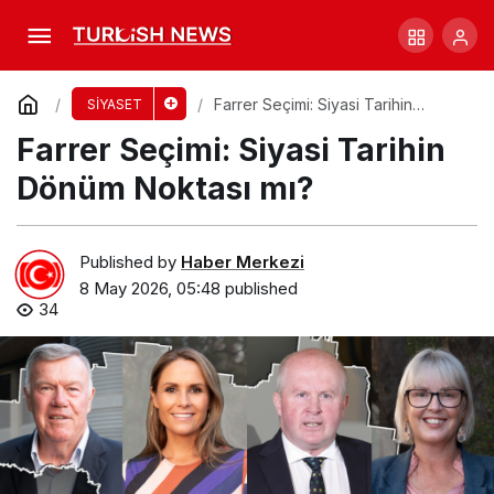
İki Kadın, İŞİD Bağlantısıyla İnsanlığa Karşı
Suçtan Yargılanacak
Comment
Share
Farrer Seçimi: Siyasi Tarihin
SİYASET
Dönüm Noktası mı?
Farrer Seçimi: Siyasi Tarihin
Dönüm Noktası mı?
Published by
Haber Merkezi
8 May 2026, 05:48
published
34