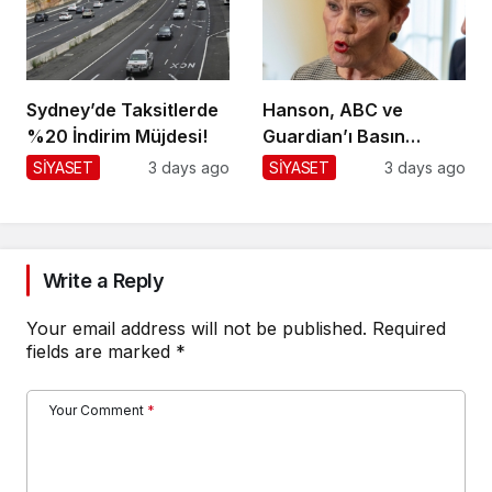
Sydney’de Taksitlerde
Hanson, ABC ve
%20 İndirim Müjdesi!
Guardian’ı Basın
Toplantısından
SİYASET
3 days ago
SİYASET
3 days ago
Kaldırdı!
Write a Reply
Your email address will not be published.
Required
fields are marked
*
Your Comment
*