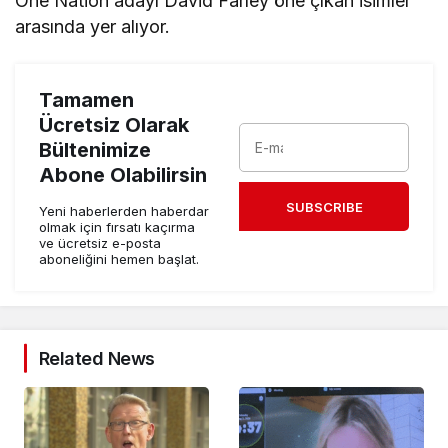
One Nation adayı David Farley öne çıkan isimler
arasında yer alıyor.
Tamamen
Ücretsiz Olarak
Bültenimize
Abone Olabilirsin
SUBSCRIBE
Yeni haberlerden haberdar
olmak için fırsatı kaçırma
ve ücretsiz e-posta
aboneliğini hemen başlat.
Related News