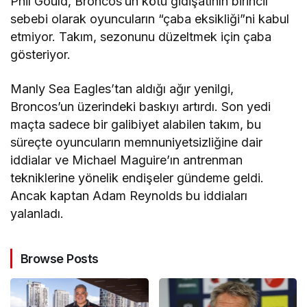
Phil Gould, Broncos’un kötü gidişatının birincil
sebebi olarak oyuncuların “çaba eksikliği”ni kabul
etmiyor. Takım, sezonunu düzeltmek için çaba
gösteriyor.
Manly Sea Eagles’tan aldığı ağır yenilgi,
Broncos’un üzerindeki baskıyı artırdı. Son yedi
maçta sadece bir galibiyet alabilen takım, bu
süreçte oyuncuların memnuniyetsizliğine dair
iddialar ve Michael Maguire’ın antrenman
tekniklerine yönelik endişeler gündeme geldi.
Ancak kaptan Adam Reynolds bu iddiaları
yalanladı.
Browse Posts