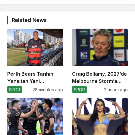
Related News
Perth Bears Tarihini
Craig Bellamy, 2027’de
Yansıtan Yeni
Melbourne Storm’a
Formasını Tanıttı
Dönüyor!
SPOR
28 minutes ago
SPOR
2 hours ago