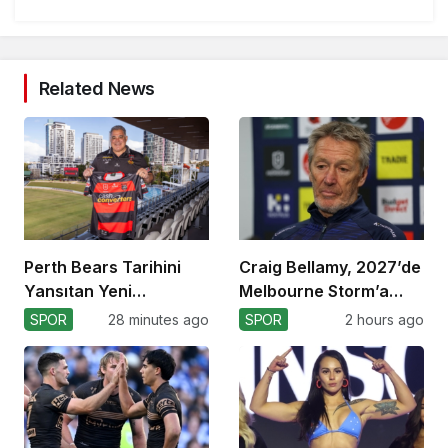
Related News
Perth Bears Tarihini
Craig Bellamy, 2027’de
Yansıtan Yeni
Melbourne Storm’a
Formasını Tanıttı
Dönüyor!
SPOR
28 minutes ago
SPOR
2 hours ago