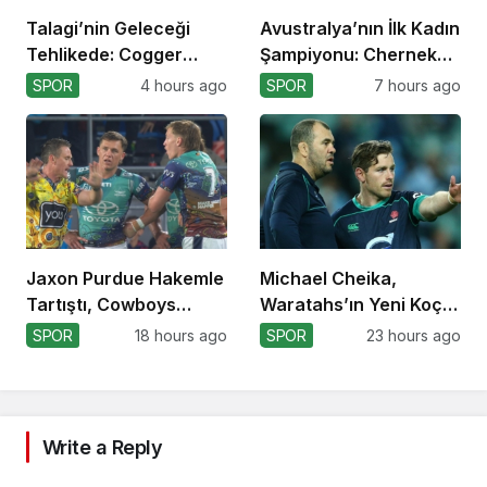
Talagi’nin Geleceği
Avustralya’nın İlk Kadın
Tehlikede: Cogger
Şampiyonu: Cherneka
Tercihi!
Johnson
SPOR
4 hours ago
SPOR
7 hours ago
Jaxon Purdue Hakemle
Michael Cheika,
Tartıştı, Cowboys
Waratahs’ın Yeni Koçu
Kazandı!
Olabilir!
SPOR
18 hours ago
SPOR
23 hours ago
Write a Reply