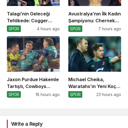
Talagi’nin Geleceği
Avustralya’nın İlk Kadın
Tehlikede: Cogger
Şampiyonu: Cherneka
Tercihi!
Johnson
SPOR
4 hours ago
SPOR
7 hours ago
Jaxon Purdue Hakemle
Michael Cheika,
Tartıştı, Cowboys
Waratahs’ın Yeni Koçu
Kazandı!
Olabilir!
SPOR
18 hours ago
SPOR
23 hours ago
Write a Reply