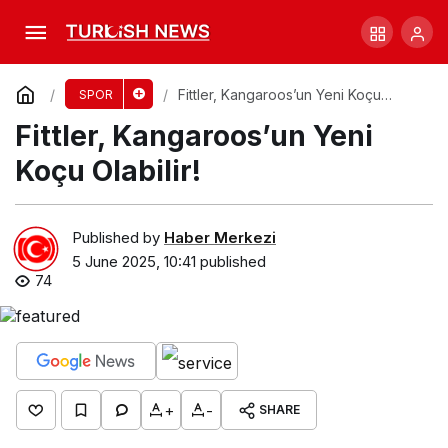
Broncos’un Krizi: Mental Sorunlar Ön
Planda!
Comment
Share
Fittler, Kangaroos’un Yeni Koçu
SPOR
Olabilir!
Fittler, Kangaroos’un Yeni
Koçu Olabilir!
Published by
Haber Merkezi
5 June 2025, 10:41
published
74
+
-
SHARE