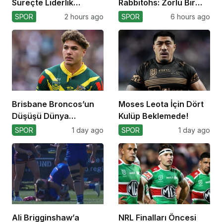
Süreçte Liderlik
Rabbitohs: Zorlu Bir
Mücadelesi
Off-Season Bekliyor
SPOR
2 hours ago
SPOR
6 hours ago
Brisbane Broncos’un
Moses Leota İçin Dört
Düşüşü Dünya
Kulüp Beklemede!
Kupası’nı Etkiler mi?
SPOR
1 day ago
SPOR
1 day ago
Ali Brigginshaw’a
NRL Finalları Öncesi