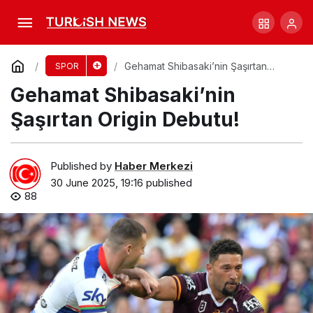
Fevola’nın Yerel Futboldaki Kavgası Gündem
Oldu!
Comment
Share
Gehamat Shibasaki’nin Şaşırtan
SPOR
Origin Debutu!
Gehamat Shibasaki’nin
Şaşırtan Origin Debutu!
Published by
Haber Merkezi
30 June 2025, 19:16
published
88