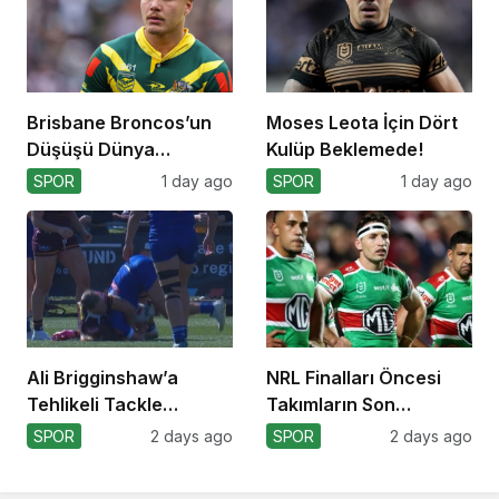
Brisbane Broncos’un
Moses Leota İçin Dört
Düşüşü Dünya
Kulüp Beklemede!
Kupası’nı Etkiler mi?
SPOR
1 day ago
SPOR
1 day ago
Ali Brigginshaw’a
NRL Finalları Öncesi
Tehlikeli Tackle
Takımların Son
Nedeniyle Ceza!
Durumu!
SPOR
2 days ago
SPOR
2 days ago