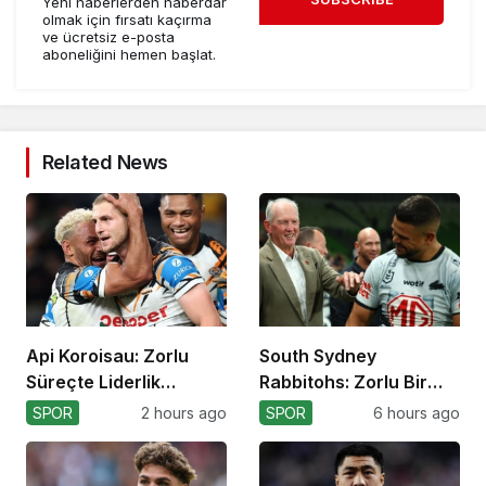
Yeni haberlerden haberdar
olmak için fırsatı kaçırma
ve ücretsiz e-posta
aboneliğini hemen başlat.
Related News
Api Koroisau: Zorlu
South Sydney
Süreçte Liderlik
Rabbitohs: Zorlu Bir
Mücadelesi
Off-Season Bekliyor
SPOR
2 hours ago
SPOR
6 hours ago