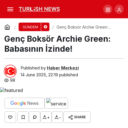
Ortadoğu’da Çatışma Tırmanıyor: Taraflar
Ne Yapacak?
Comment
Share
Genç Boksör Archie Green:
GÜNDEM
Babasının İzinde!
Genç Boksör Archie Green:
Babasının İzinde!
Published by
Haber Merkezi
14 June 2025, 22:19
published
98
+
-
SHARE