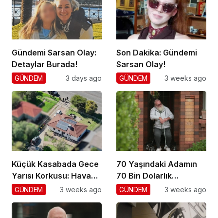
Gündemi Sarsan Olay:
Son Dakika: Gündemi
Detaylar Burada!
Sarsan Olay!
GÜNDEM
3 days ago
GÜNDEM
3 weeks ago
Küçük Kasabada Gece
70 Yaşındaki Adamın
Yarısı Korkusu: Hava
70 Bin Dolarlık
Gözetimi
Dolandırıcılığı
GÜNDEM
3 weeks ago
GÜNDEM
3 weeks ago