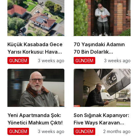
Küçük Kasabada Gece
70 Yaşındaki Adamın
Yarısı Korkusu: Hava
70 Bin Dolarlık
Gözetimi
Dolandırıcılığı
GÜNDEM
3 weeks ago
GÜNDEM
3 weeks ago
Yeni Apartmanda Şok:
Son Sığınak Kapanıyor:
Yönetici Mahkum Çıktı!
Five Ways Karavan
Park
GÜNDEM
3 weeks ago
GÜNDEM
2 months ago