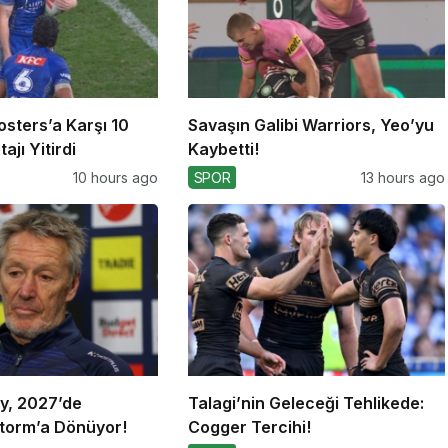
osters’a Karşı 10
Savaşın Galibi Warriors, Yeo’yu
ajı Yitirdi
Kaybetti!
10 hours ago
SPOR
13 hours ago
y, 2027’de
Talagi’nin Geleceği Tehlikede:
torm’a Dönüyor!
Cogger Tercihi!