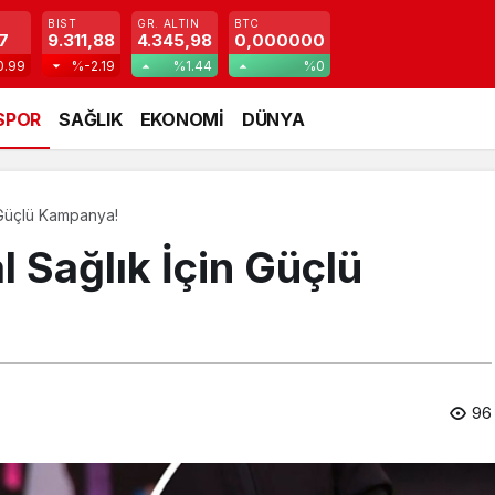
BIST
GR. ALTIN
BTC
7
9.311,88
4.345,98
0,000000
0.99
%-2.19
%1.44
%0
SPOR
SAĞLIK
EKONOMİ
DÜNYA
n Güçlü Kampanya!
l Sağlık İçin Güçlü
96