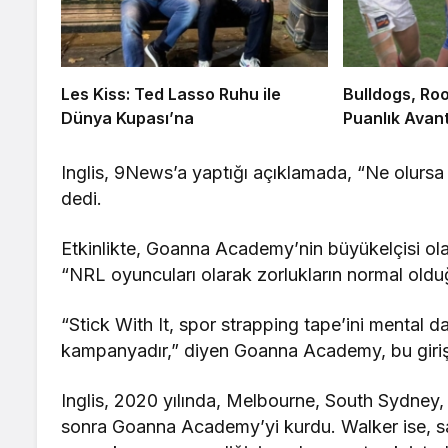
Les Kiss: Ted Lasso Ruhu ile
Bulldogs, Roo
Dünya Kupası’na
Puanlık Avanta
Inglis, 9News’a yaptığı açıklamada, “Ne olursa
dedi.
Etkinlikte, Goanna Academy’nin büyükelçisi ola
“NRL oyuncuları olarak zorlukların normal olduğ
“Stick With It, spor strapping tape’ini mental da
kampanyadır,” diyen Goanna Academy, bu girişim
Inglis, 2020 yılında, Melbourne, South Sydney,
sonra Goanna Academy’yi kurdu. Walker ise, saka