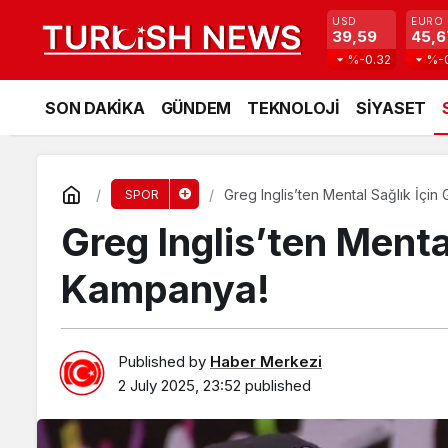
USD
EURO
39,59
45,6
%-0.32
%-
SON DAKİKA
GÜNDEM
TEKNOLOJİ
SİYASET
Greg Inglis’ten Mental Sağlık İçi
SPOR
Greg Inglis’ten Menta
Kampanya!
Published by
Haber Merkezi
2 July 2025, 23:52
published