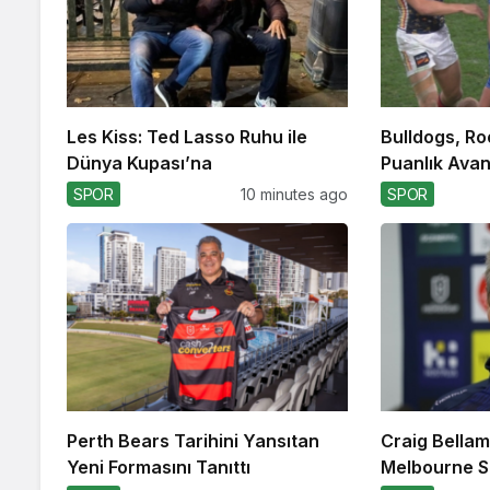
Les Kiss: Ted Lasso Ruhu ile
Bulldogs, Ro
Dünya Kupası’na
Puanlık Avant
SPOR
10 minutes ago
SPOR
Perth Bears Tarihini Yansıtan
Craig Bellam
Yeni Formasını Tanıttı
Melbourne S