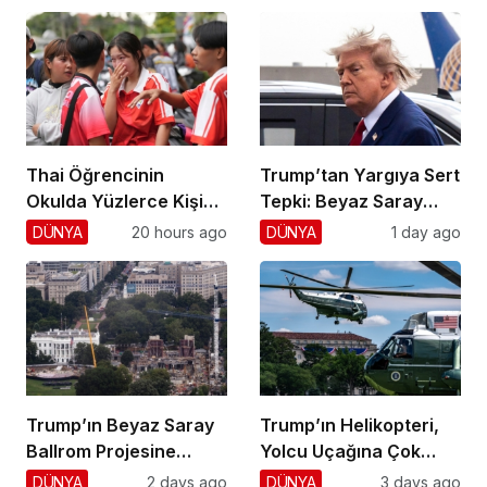
Thai Öğrencinin
Trump’tan Yargıya Sert
Okulda Yüzlerce Kişiyi
Tepki: Beyaz Saray
Vurdu!
Krizi!
DÜNYA
20 hours ago
DÜNYA
1 day ago
Trump’ın Beyaz Saray
Trump’ın Helikopteri,
Ballrom Projesine
Yolcu Uçağına Çok
Durdurma
Yaklaştı!
DÜNYA
2 days ago
DÜNYA
3 days ago