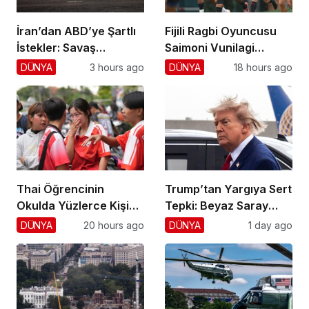
İran’dan ABD’ye Şartlı
Fijili Ragbi Oyuncusu
İstekler: Savaş
Saimoni Vunilagi
Sonlansın!
Hayatını Kaybetti
DÜNYA
3 hours ago
DÜNYA
18 hours ago
Thai Öğrencinin
Trump’tan Yargıya Sert
Okulda Yüzlerce Kişiyi
Tepki: Beyaz Saray
Vurdu!
Krizi!
DÜNYA
20 hours ago
DÜNYA
1 day ago