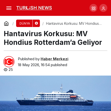
İki F-18 Uçak Çarpıştı, Pilotlar Hayatta Kaldı!
Comment
Share
Hantavirus Korkusu: MV Hondius
DÜNYA
Rotterdam’a Geliyor
Hantavirus Korkusu: MV
Hondius Rotterdam’a Geliyor
Published by
Haber Merkezi
18 May 2026, 16:54
published
25