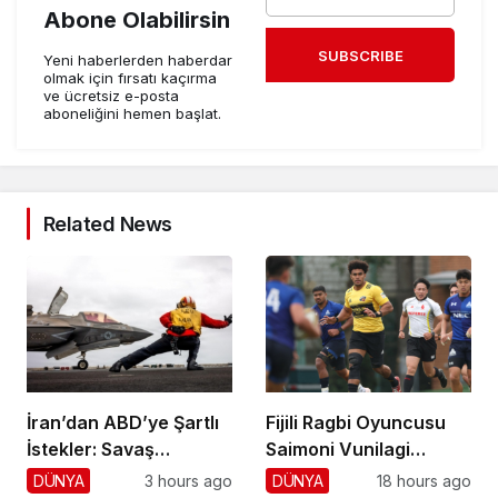
Abone Olabilirsin
SUBSCRIBE
Yeni haberlerden haberdar
olmak için fırsatı kaçırma
ve ücretsiz e-posta
aboneliğini hemen başlat.
Related News
İran’dan ABD’ye Şartlı
Fijili Ragbi Oyuncusu
İstekler: Savaş
Saimoni Vunilagi
Sonlansın!
Hayatını Kaybetti
DÜNYA
3 hours ago
DÜNYA
18 hours ago