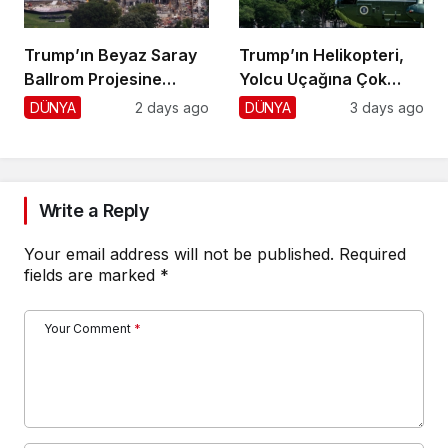
Trump’ın Beyaz Saray
Trump’ın Helikopteri,
Ballrom Projesine
Yolcu Uçağına Çok
Durdurma
Yaklaştı!
DÜNYA
2 days ago
DÜNYA
3 days ago
Write a Reply
Your email address will not be published.
Required
fields are marked
*
Your Comment
*