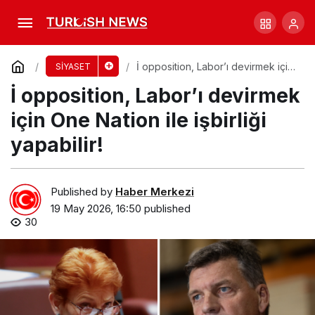
Başbakan’ın Femisid Yorumuna Tepkiler
Büyüyor!
Comment
Share
İ opposition, Labor’ı devirmek için
SİYASET
One Nation ile işbirliği yapabilir!
İ opposition, Labor’ı devirmek
için One Nation ile işbirliği
yapabilir!
Published by
Haber Merkezi
19 May 2026, 16:50
published
30