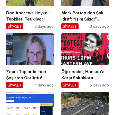
Dan Andrews Heykeli
Mark Parton’dan Şok
Tepkileri Tetikliyor!
İtiraf: “İşim Sıkıcı”
Mesajı!
SİYASET
3 days ago
SİYASET
3 days ago
Zoom Toplantısında
Öğrenciler, Hanson’a
Şaşırtan Görüntü!
Karşı Sokaklara
Dökülüyor!
SİYASET
4 days ago
SİYASET
5 days ago