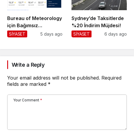
Bureau of Meteorology
Sydney’de Taksitlerde
için Bağımsız
%20 İndirim Müjdesi!
Değerlendirme!
SİYASET
5 days ago
SİYASET
6 days ago
Write a Reply
Your email address will not be published.
Required
fields are marked
*
Your Comment
*