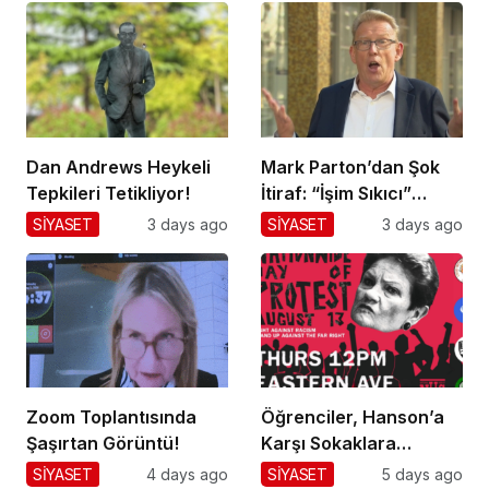
Dan Andrews Heykeli
Mark Parton’dan Şok
Tepkileri Tetikliyor!
İtiraf: “İşim Sıkıcı”
Mesajı!
SİYASET
3 days ago
SİYASET
3 days ago
Zoom Toplantısında
Öğrenciler, Hanson’a
Şaşırtan Görüntü!
Karşı Sokaklara
Dökülüyor!
SİYASET
4 days ago
SİYASET
5 days ago