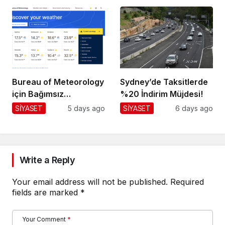
Bureau of Meteorology
Sydney’de Taksitlerde
için Bağımsız
%20 İndirim Müjdesi!
Değerlendirme!
SİYASET
5 days ago
SİYASET
6 days ago
Write a Reply
Your email address will not be published.
Required
fields are marked
*
Your Comment
*