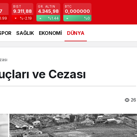
BIST
GR. ALTIN
BTC
7
9.311,88
4.345,98
0,000000
0.99
%-2.19
%1.44
%0
SPOR
SAĞLIK
EKONOMİ
DÜNYA
zası
çları ve Cezası
26