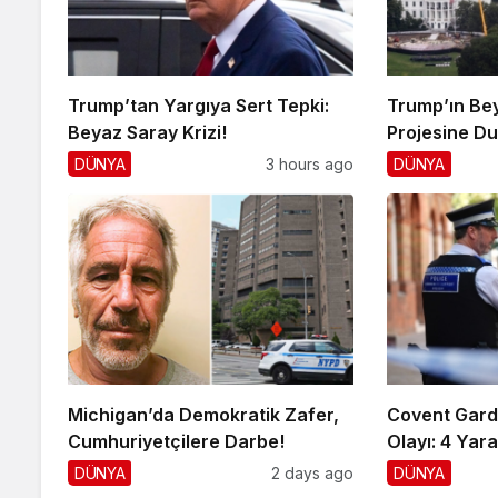
Trump’tan Yargıya Sert Tepki:
Trump’ın Be
Beyaz Saray Krizi!
Projesine D
DÜNYA
3 hours ago
DÜNYA
Michigan’da Demokratik Zafer,
Covent Gard
Cumhuriyetçilere Darbe!
Olayı: 4 Yaral
DÜNYA
2 days ago
DÜNYA