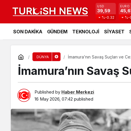
USD
EURO
39,59
45,6
%-0.32
%-
SON DAKİKA
GÜNDEM
TEKNOLOJİ
SİYASET
İmamura’nın Savaş Suçları ve Ce
DÜNYA
İmamura’nın Savaş Su
Published by
Haber Merkezi
16 May 2026, 07:42
published