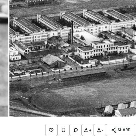
+
-
SHARE