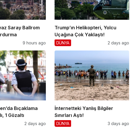
yaz Saray Ballrom
Trump’ın Helikopteri, Yolcu
urdurma
Uçağına Çok Yaklaştı!
9 hours ago
DÜNYA
2 days ago
en’da Bıçaklama
İnternetteki Yanlış Bilgiler
ı, 1 Gözaltı
Sınırları Aştı!
2 days ago
DÜNYA
3 days ago