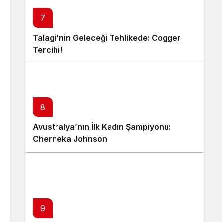
7
Talagi’nin Geleceği Tehlikede: Cogger
Tercihi!
8
Avustralya’nın İlk Kadın Şampiyonu:
Cherneka Johnson
9