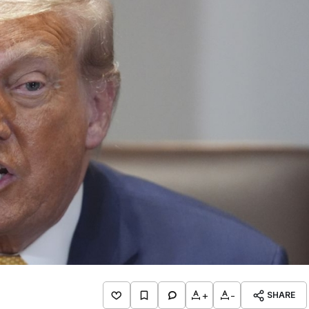
+
-
SHARE