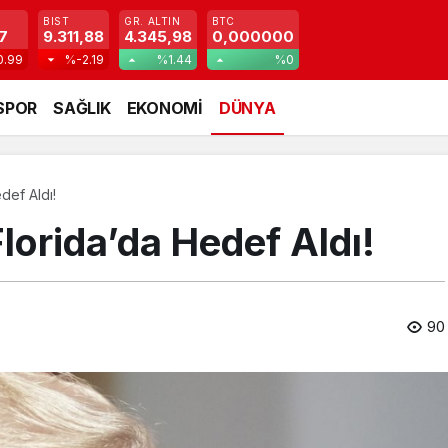
BIST
GR. ALTIN
BTC
7
9.311,88
4.345,98
0,000000
0.99
%-2.19
%1.44
%0
SPOR
SAĞLIK
EKONOMİ
DÜNYA
edef Aldı!
 Florida’da Hedef Aldı!
90