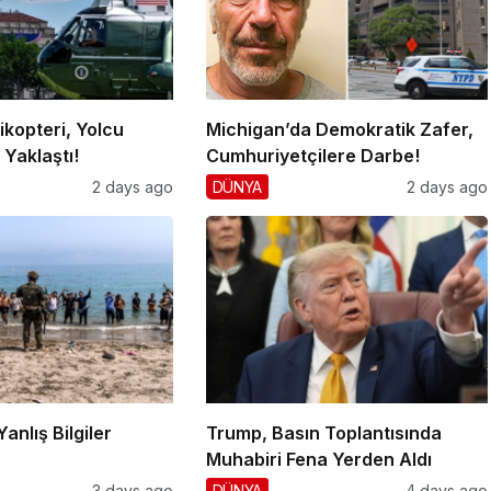
ikopteri, Yolcu
Michigan’da Demokratik Zafer,
Yaklaştı!
Cumhuriyetçilere Darbe!
2 days ago
DÜNYA
2 days ago
Yanlış Bilgiler
Trump, Basın Toplantısında
!
Muhabiri Fena Yerden Aldı
3 days ago
DÜNYA
4 days ago