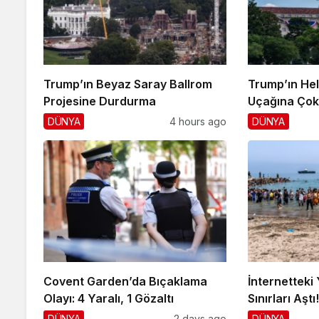
Trump’ın Beyaz Saray Ballrom
Trump’ın Hel
Projesine Durdurma
Uçağına Çok 
DÜNYA
4 hours ago
DÜNYA
Covent Garden’da Bıçaklama
İnternetteki 
Olayı: 4 Yaralı, 1 Gözaltı
Sınırları Aştı
DÜNYA
2 days ago
DÜNYA