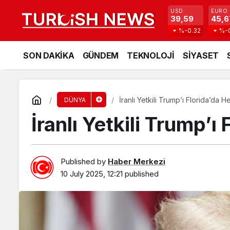
USD
EURO
39,59
45,6
%-0.32
%-
SON DAKİKA
GÜNDEM
TEKNOLOJİ
SİYASET
İranlı Yetkili Trump’ı Florida’da H
DÜNYA
İranlı Yetkili Trump’ı
Published by
Haber Merkezi
10 July 2025, 12:21
published