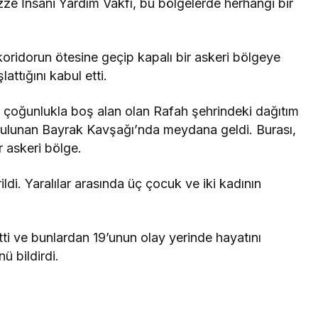
zze İnsani Yardım Vakfı, bu bölgelerde herhangi bir
 koridorun ötesine geçip kapalı bir askeri bölgeye
lattığını kabul etti.
ık çoğunlukla boş alan olan Rafah şehrindeki dağıtım
 bulunan Bayrak Kavşağı’nda meydana geldi. Burası,
 askeri bölge.
rildi. Yaralılar arasında üç çocuk ve iki kadının
tti ve bunlardan 19’unun olay yerinde hayatını
ü bildirdi.