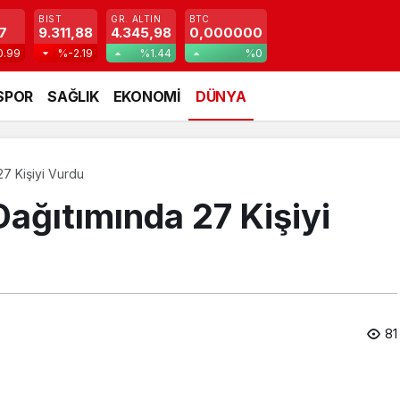
BIST
GR. ALTIN
BTC
7
9.311,88
4.345,98
0,000000
0.99
%-2.19
%1.44
%0
SPOR
SAĞLIK
EKONOMİ
DÜNYA
27 Kişiyi Vurdu
 Dağıtımında 27 Kişiyi
81