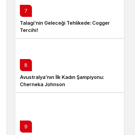
7
Talagi’nin Geleceği Tehlikede: Cogger
Tercihi!
8
Avustralya’nın İlk Kadın Şampiyonu:
Cherneka Johnson
9