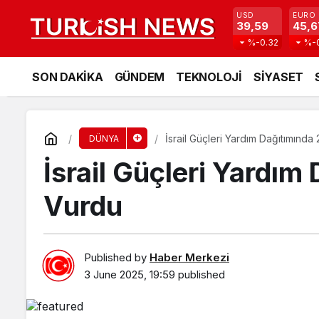
USD
EURO
39,59
45,6
%-0.32
%-
SON DAKİKA
GÜNDEM
TEKNOLOJİ
SİYASET
İsrail Güçleri Yardım Dağıtımında 
DÜNYA
İsrail Güçleri Yardım
Vurdu
Published by
Haber Merkezi
3 June 2025, 19:59
published