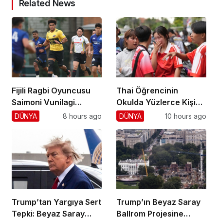
Related News
Fijili Ragbi Oyuncusu
Thai Öğrencinin
Saimoni Vunilagi
Okulda Yüzlerce Kişiyi
Hayatını Kaybetti
Vurdu!
DÜNYA
8 hours ago
DÜNYA
10 hours ago
Trump’tan Yargıya Sert
Trump’ın Beyaz Saray
Tepki: Beyaz Saray
Ballrom Projesine