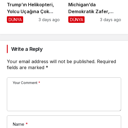
Trump’ın Helikopteri,
Michigan’da
Yolcu Uçağına Çok
Demokratik Zafer,
Yaklaştı!
Cumhuriyetçilere
DÜNYA
3 days ago
DÜNYA
3 days ago
Darbe!
Write a Reply
Your email address will not be published.
Required
fields are marked
*
Your Comment
*
Name
*