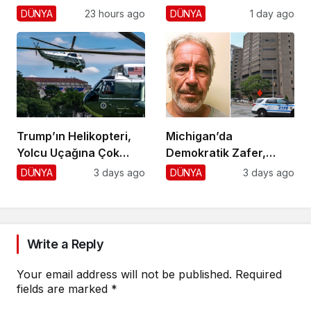
Krizi!
Durdurma
DÜNYA
23 hours ago
DÜNYA
1 day ago
Trump’ın Helikopteri,
Michigan’da
Yolcu Uçağına Çok
Demokratik Zafer,
Yaklaştı!
Cumhuriyetçilere
DÜNYA
3 days ago
DÜNYA
3 days ago
Darbe!
Write a Reply
Your email address will not be published.
Required
fields are marked
*