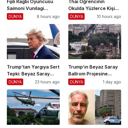
Fijili Ragbi Oyuncusu
Thai Öğrencinin
Saimoni Vunilagi
Okulda Yüzlerce Kişiyi
Hayatını Kaybetti
Vurdu!
DÜNYA
8 hours ago
DÜNYA
10 hours ago
Trump’tan Yargıya Sert
Trump’ın Beyaz Saray
Tepki: Beyaz Saray
Ballrom Projesine
Krizi!
Durdurma
DÜNYA
23 hours ago
DÜNYA
1 day ago