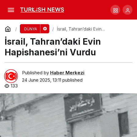
Orkaların Yeni Davranışı: Allokelping Keşfi!
Comment
Share
İsrail, Tahran’daki Evin
DÜNYA
Hapishanesi’ni Vurdu
İsrail, Tahran’daki Evin
Hapishanesi’ni Vurdu
Published by
Haber Merkezi
24 June 2025, 13:11
published
133