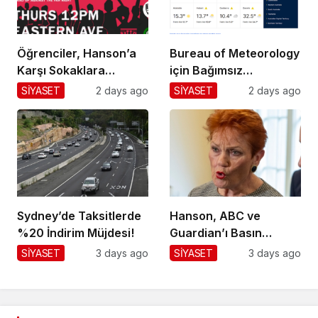
Öğrenciler, Hanson’a
Bureau of Meteorology
Karşı Sokaklara
için Bağımsız
Dökülüyor!
Değerlendirme!
SİYASET
2 days ago
SİYASET
2 days ago
Sydney’de Taksitlerde
Hanson, ABC ve
%20 İndirim Müjdesi!
Guardian’ı Basın
Toplantısından
SİYASET
3 days ago
SİYASET
3 days ago
Kaldırdı!