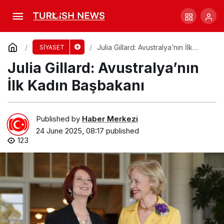
Avustralya’nın Savunma Harcamalarına Acil
Talep!
Comment
Share
Julia Gillard: Avustralya’nın İlk
SİYASET
Kadın Başbakanı
Julia Gillard: Avustralya’nın
İlk Kadın Başbakanı
Published by
Haber Merkezi
24 June 2025, 08:17
published
123