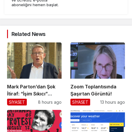
aboneliğini hemen başlat.
Related News
Mark Parton’dan Şok
Zoom Toplantısında
İtiraf: “İşim Sıkıcı”
Şaşırtan Görüntü!
Mesajı!
SİYASET
8 hours ago
SİYASET
13 hours ago