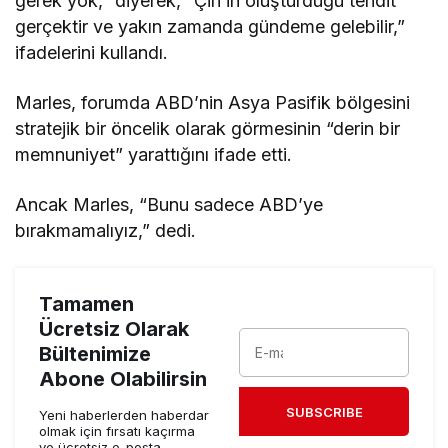
gerek yok,” diyerek, “Çin’in oluşturduğu tehdit
gerçektir ve yakın zamanda gündeme gelebilir,”
ifadelerini kullandı.
Marles, forumda ABD’nin Asya Pasifik bölgesini
stratejik bir öncelik olarak görmesinin “derin bir
memnuniyet” yarattığını ifade etti.
Ancak Marles, “Bunu sadece ABD’ye
bırakmamalıyız,” dedi.
Tamamen
Ücretsiz Olarak
Bültenimize
Abone Olabilirsin
SUBSCRIBE
Yeni haberlerden haberdar
olmak için fırsatı kaçırma
ve ücretsiz e-posta