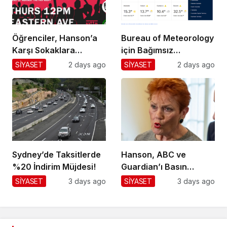
Öğrenciler, Hanson’a
Bureau of Meteorology
Karşı Sokaklara
için Bağımsız
Dökülüyor!
Değerlendirme!
SİYASET
2 days ago
SİYASET
2 days ago
Sydney’de Taksitlerde
Hanson, ABC ve
%20 İndirim Müjdesi!
Guardian’ı Basın
Toplantısından
SİYASET
3 days ago
SİYASET
3 days ago
Kaldırdı!