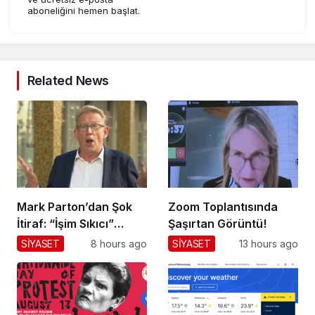
aboneliğini hemen başlat.
Related News
Mark Parton’dan Şok
Zoom Toplantısında
İtiraf: “İşim Sıkıcı”
Şaşırtan Görüntü!
Mesajı!
SİYASET
8 hours ago
SİYASET
13 hours ago