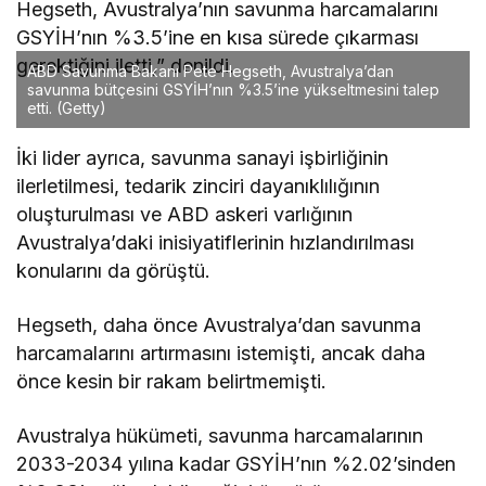
Hegseth, Avustralya’nın savunma harcamalarını
GSYİH’nın %3.5’ine en kısa sürede çıkarması
gerektiğini iletti,” denildi.
ABD Savunma Bakanı Pete Hegseth, Avustralya’dan
savunma bütçesini GSYİH’nın %3.5’ine yükseltmesini talep
etti.
(Getty)
İki lider ayrıca, savunma sanayi işbirliğinin
ilerletilmesi, tedarik zinciri dayanıklılığının
oluşturulması ve ABD askeri varlığının
Avustralya’daki inisiyatiflerinin hızlandırılması
konularını da görüştü.
Hegseth, daha önce Avustralya’dan savunma
harcamalarını artırmasını istemişti, ancak daha
önce kesin bir rakam belirtmemişti.
Avustralya hükümeti, savunma harcamalarının
2033-2034 yılına kadar GSYİH’nın %2.02’sinden