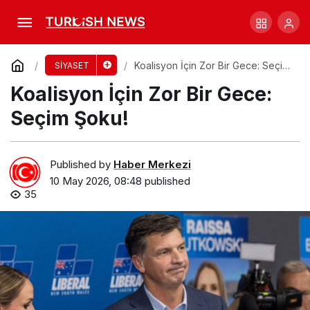
Farrer’da Şok Sonuç: One Nation Zaferi!
Comment
Share
Koalisyon İçin Zor Bir Gece: Seçim
SİYASET
Şoku!
Koalisyon İçin Zor Bir Gece:
Seçim Şoku!
Published by
Haber Merkezi
10 May 2026, 08:48
published
35