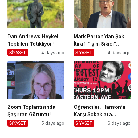
Dan Andrews Heykeli
Mark Parton’dan Şok
Tepkileri Tetikliyor!
İtiraf: “İşim Sıkıcı”
Mesajı!
SİYASET
4 days ago
SİYASET
4 days ago
Zoom Toplantısında
Öğrenciler, Hanson’a
Şaşırtan Görüntü!
Karşı Sokaklara
Dökülüyor!
SİYASET
5 days ago
SİYASET
6 days ago