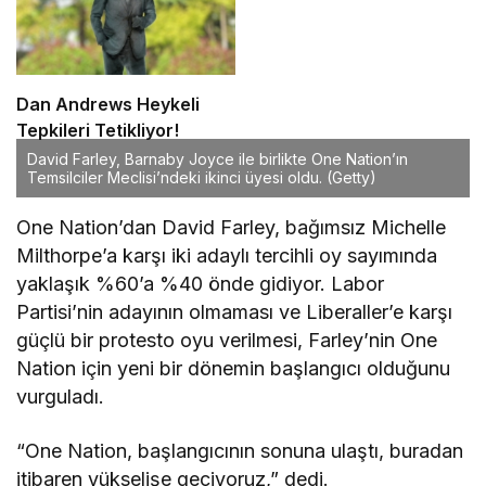
Dan Andrews Heykeli
Tepkileri Tetikliyor!
David Farley, Barnaby Joyce ile birlikte One Nation’ın
Temsilciler Meclisi’ndeki ikinci üyesi oldu.
(Getty)
One Nation’dan David Farley, bağımsız Michelle
Milthorpe’a karşı iki adaylı tercihli oy sayımında
yaklaşık %60’a %40 önde gidiyor. Labor
Partisi’nin adayının olmaması ve Liberaller’e karşı
güçlü bir protesto oyu verilmesi, Farley’nin One
Nation için yeni bir dönemin başlangıcı olduğunu
vurguladı.
“One Nation, başlangıcının sonuna ulaştı, buradan
itibaren yükselişe geçiyoruz,” dedi.