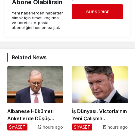
Abone Olabilirsin
SUBSCRIBE
Yeni haberlerden haberdar
olmak için fırsatı kaçırma
ve ücretsiz e-posta
aboneliğini hemen başlat.
Related News
Albanese Hükümeti
İş Dünyası, Victoria’nın
Anketlerde Düşüş
Yeni Çalışma
Yaşıyor!
Yasalarına Karşı
SİYASET
12 hours ago
SİYASET
15 hours ago