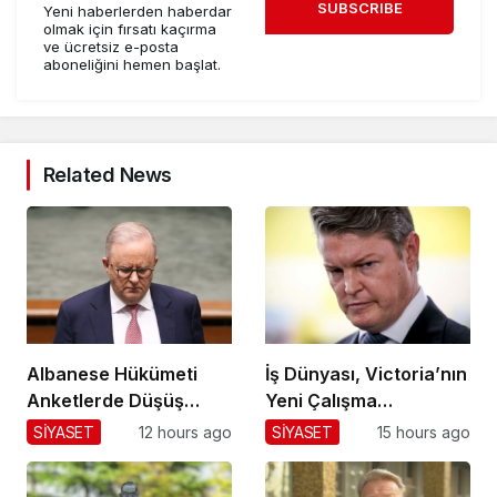
SUBSCRIBE
Yeni haberlerden haberdar
olmak için fırsatı kaçırma
ve ücretsiz e-posta
aboneliğini hemen başlat.
Related News
Albanese Hükümeti
İş Dünyası, Victoria’nın
Anketlerde Düşüş
Yeni Çalışma
Yaşıyor!
Yasalarına Karşı
SİYASET
12 hours ago
SİYASET
15 hours ago