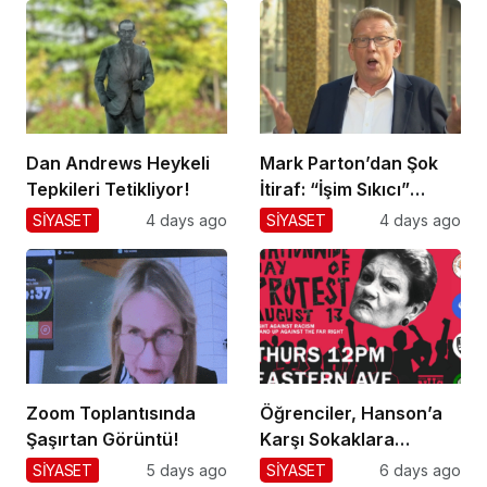
Dan Andrews Heykeli
Mark Parton’dan Şok
Tepkileri Tetikliyor!
İtiraf: “İşim Sıkıcı”
Mesajı!
SİYASET
4 days ago
SİYASET
4 days ago
Zoom Toplantısında
Öğrenciler, Hanson’a
Şaşırtan Görüntü!
Karşı Sokaklara
Dökülüyor!
SİYASET
5 days ago
SİYASET
6 days ago