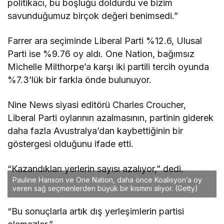
politikacı, bu boşluğu doldurdu ve bizim
savunduğumuz birçok değeri benimsedi.”
Farrer ara seçiminde Liberal Parti %12.6, Ulusal
Parti ise %9.76 oy aldı. One Nation, bağımsız
Michelle Milthorpe’a karşı iki partili tercih oyunda
%7.3’lük bir farkla önde bulunuyor.
Nine News siyasi editörü Charles Croucher,
Liberal Parti oylarının azalmasının, partinin giderek
daha fazla Avustralya’dan kaybettiğinin bir
göstergesi olduğunu ifade etti.
“Kazandıkları yerlerin sayısı azalıyor,” dedi.
Pauline Hanson ve One Nation, daha önce Koalisyon’a oy
veren sağ seçmenlerden büyük bir kısmını alıyor.
(Getty)
“Bu sonuçlarla artık dış yerleşimlerin partisi