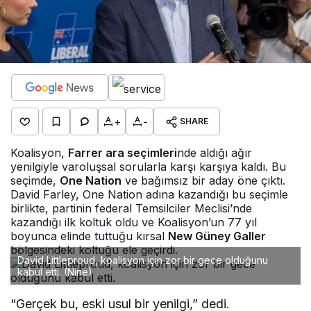
+
-
SHARE
Koalisyon,
Farrer ara seçimleri
nde aldığı ağır
yenilgiyle varoluşsal sorularla karşı karşıya kaldı. Bu
seçimde,
One Nation
ve bağımsız bir aday öne çıktı.
David Farley, One Nation adına kazandığı bu seçimle
birlikte, partinin federal Temsilciler Meclisi’nde
kazandığı ilk koltuk oldu ve Koalisyon’un 77 yıl
boyunca elinde tuttuğu kırsal
New Güney Galler
bölgesindeki koltuğu ele geçirdi.
David Littleproud, koalisyon için zor bir gece olduğunu
kabul etti.
(Nine)
“Gerçek bu, eski usul bir yenilgi,” dedi.