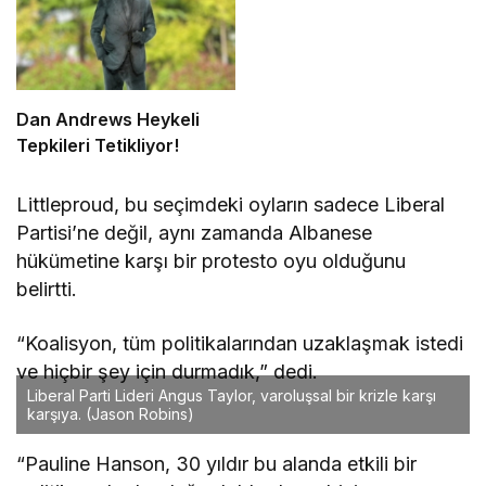
Dan Andrews Heykeli
Tepkileri Tetikliyor!
Littleproud, bu seçimdeki oyların sadece Liberal
Partisi’ne değil, aynı zamanda Albanese
hükümetine karşı bir protesto oyu olduğunu
belirtti.
“Koalisyon, tüm politikalarından uzaklaşmak istedi
ve hiçbir şey için durmadık,” dedi.
Liberal Parti Lideri Angus Taylor, varoluşsal bir krizle karşı
karşıya.
(Jason Robins)
“Pauline Hanson, 30 yıldır bu alanda etkili bir