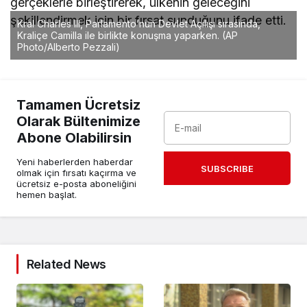
gerçeklerle birleştirerek, ülkenin geleceğini
şekillendirmek için bir fırsat sunduğunu ifade etti.
Kral Charles III, Parlamento’nun Devlet Açılışı sırasında,
Kraliçe Camilla ile birlikte konuşma yaparken. (AP
Photo/Alberto Pezzali)
Tamamen Ücretsiz
Olarak Bültenimize
Abone Olabilirsin
Yeni haberlerden haberdar
SUBSCRIBE
olmak için fırsatı kaçırma ve
ücretsiz e-posta aboneliğini
hemen başlat.
Related News