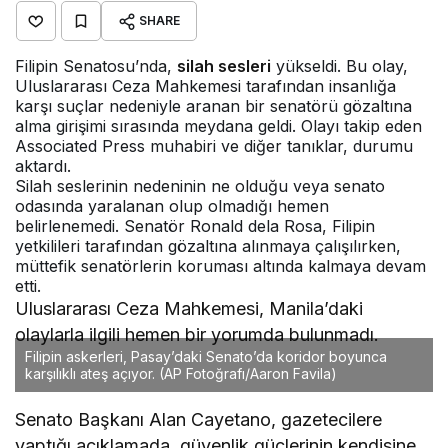
SHARE
Filipin Senatosu’nda,
silah sesleri
yükseldi. Bu olay,
Uluslararası Ceza Mahkemesi tarafından insanlığa
karşı suçlar nedeniyle aranan bir senatörü gözaltına
alma girişimi sırasında meydana geldi. Olayı takip eden
Associated Press muhabiri ve diğer tanıklar, durumu
aktardı.
Silah seslerinin nedeninin ne olduğu veya senato
odasında yaralanan olup olmadığı hemen
belirlenemedi. Senatör Ronald dela Rosa, Filipin
yetkilileri tarafından gözaltına alınmaya çalışılırken,
müttefik senatörlerin koruması altında kalmaya devam
etti.
Uluslararası Ceza Mahkemesi, Manila’daki
olaylarla ilgili hemen bir yorumda bulunmadı.
Filipin askerleri, Pasay’daki Senato’da koridor boyunca
karşılıklı ateş açıyor. (AP Fotoğrafı/Aaron Favila)
Senato Başkanı Alan Cayetano, gazetecilere
yaptığı açıklamada, güvenlik güçlerinin kendisine