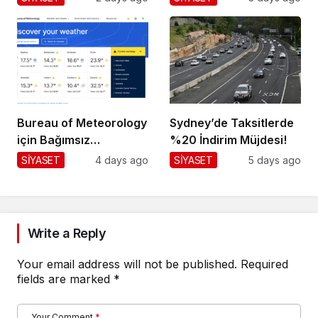
Bureau of Meteorology
Sydney’de Taksitlerde
için Bağımsız
%20 İndirim Müjdesi!
Değerlendirme!
SİYASET
4 days ago
SİYASET
5 days ago
Write a Reply
Your email address will not be published.
Required
fields are marked
*
Your Comment
*