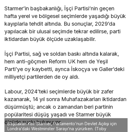
Starmer’in başbakanlığı, İşçi Partisi’nin geçen
hafta yerel ve bölgesel seçimlerde yaşadığı büyük
kayıplarla tehdit altında. Bu sonuçlar, 2029’da
yapılacak bir ulusal seçimde tekrar edilirse, parti
iktidardan büyük ölçüde uzaklaşabilir.
İşçi Partisi, sağ ve soldan baskı altında kalarak,
hem anti-göçmen Reform UK hem de Yeşil
Parti’ye oy kaybetti, ayrıca İskoçya ve Galler’deki
milliyetçi partilerden de oy aldı.
Labour, 2024’teki seçimlerde büyük bir zafer
kazanarak, 14 yıl sonra Muhafazakarları iktidardan
düşürmüştü; ancak o zamandan beri partinin
popülaritesi düşüş yaşadı ve Starmer büyük
ölçüde suçlu bulunuyor.
Başbakan Keir Starmer, Parlamento’nun Devlet Açılışı için
Londra’daki Westminster Sarayı’na yürürken. (Toby