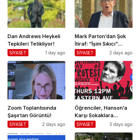
Dan Andrews Heykeli
Mark Parton’dan Şok
Tepkileri Tetikliyor!
İtiraf: “İşim Sıkıcı”
Mesajı!
SİYASET
1 day ago
SİYASET
2 days ago
Zoom Toplantısında
Öğrenciler, Hanson’a
Şaşırtan Görüntü!
Karşı Sokaklara
Dökülüyor!
SİYASET
2 days ago
SİYASET
3 days ago