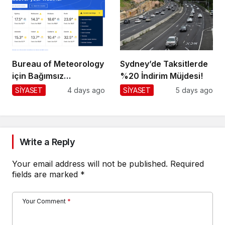
Bureau of Meteorology
Sydney’de Taksitlerde
için Bağımsız
%20 İndirim Müjdesi!
Değerlendirme!
SİYASET
4 days ago
SİYASET
5 days ago
Write a Reply
Your email address will not be published.
Required
fields are marked
*
Your Comment
*