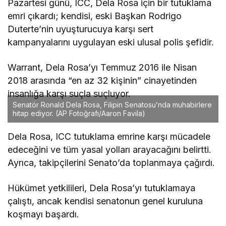
Pazartesi günü, ICC, Dela Rosa için bir tutuklama
emri çıkardı; kendisi, eski Başkan Rodrigo
Duterte’nin uyuşturucuya karşı sert
kampanyalarını uygulayan eski ulusal polis şefidir.
Warrant, Dela Rosa’yı Temmuz 2016 ile Nisan
2018 arasında “en az 32 kişinin” cinayetinden
insanlığa karşı suçla suçluyor.
Senatör Ronald Dela Rosa, Filipin Senatosu’nda muhabirlere
hitap ediyor. (AP Fotoğrafı/Aaron Favila)
Dela Rosa, ICC tutuklama emrine karşı mücadele
edeceğini ve tüm yasal yolları arayacağını belirtti.
Ayrıca, takipçilerini Senato’da toplanmaya çağırdı.
Hükümet yetkilileri, Dela Rosa’yı tutuklamaya
çalıştı, ancak kendisi senatonun genel kuruluna
koşmayı başardı.