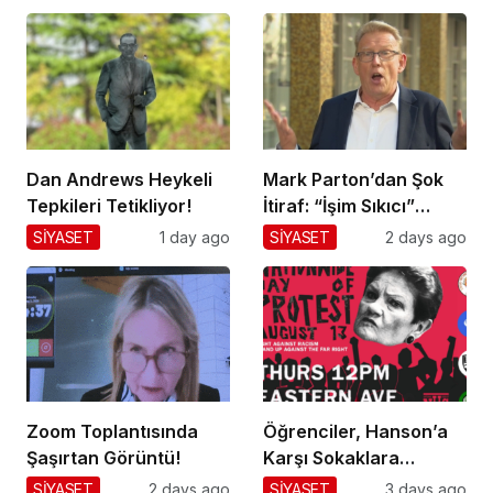
Dan Andrews Heykeli
Mark Parton’dan Şok
Tepkileri Tetikliyor!
İtiraf: “İşim Sıkıcı”
Mesajı!
SİYASET
1 day ago
SİYASET
2 days ago
Zoom Toplantısında
Öğrenciler, Hanson’a
Şaşırtan Görüntü!
Karşı Sokaklara
Dökülüyor!
SİYASET
2 days ago
SİYASET
3 days ago