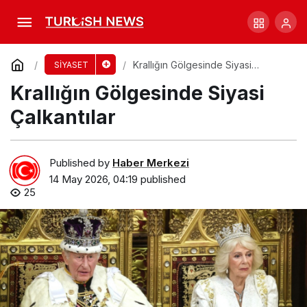
Filipinler’de Senato’da Silah Sesleri Yükseldi!
Comment
Share
Krallığın Gölgesinde Siyasi
SİYASET
Çalkantılar
Krallığın Gölgesinde Siyasi
Çalkantılar
Published by
Haber Merkezi
14 May 2026, 04:19
published
25