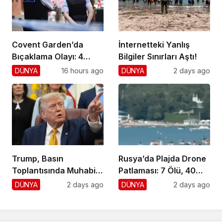
Covent Garden’da
İnternetteki Yanlış
Bıçaklama Olayı: 4
Bilgiler Sınırları Aştı!
Yaralı, 1 Gözaltı
DÜNYA
16 hours ago
DÜNYA
2 days ago
Trump, Basın
Rusya’da Plajda Drone
Toplantısında Muhabiri
Patlaması: 7 Ölü, 40
Fena Yerden Aldı
Yaralı
DÜNYA
2 days ago
DÜNYA
2 days ago