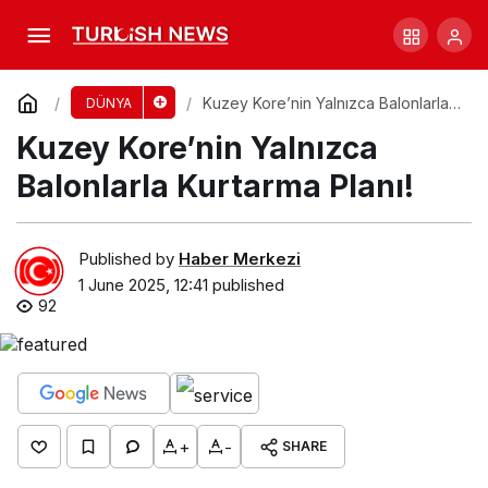
Annesinin Şeytan Çıkarma Girişimiyle Öldü
Comment
Share
Kuzey Kore’nin Yalnızca Balonlarla
DÜNYA
Kurtarma Planı!
Kuzey Kore’nin Yalnızca
Balonlarla Kurtarma Planı!
Published by
Haber Merkezi
1 June 2025, 12:41
published
92
+
-
SHARE