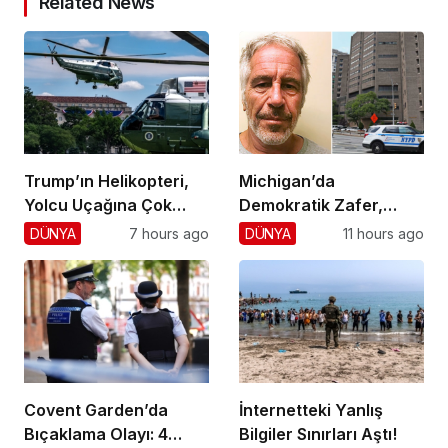
Related News
Trump’ın Helikopteri,
Michigan’da
Yolcu Uçağına Çok
Demokratik Zafer,
Yaklaştı!
Cumhuriyetçilere
DÜNYA
7 hours ago
DÜNYA
11 hours ago
Darbe!
Covent Garden’da
İnternetteki Yanlış
Bıçaklama Olayı: 4
Bilgiler Sınırları Aştı!