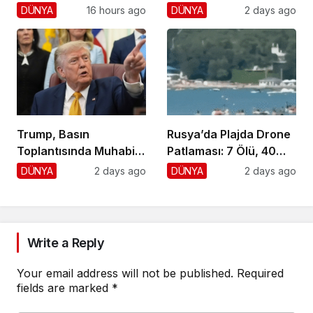
Yaralı, 1 Gözaltı
DÜNYA
16 hours ago
DÜNYA
2 days ago
Trump, Basın
Rusya’da Plajda Drone
Toplantısında Muhabiri
Patlaması: 7 Ölü, 40
Fena Yerden Aldı
Yaralı
DÜNYA
2 days ago
DÜNYA
2 days ago
Write a Reply
Your email address will not be published.
Required
fields are marked
*