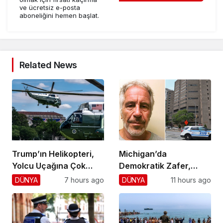
ve ücretsiz e-posta
aboneliğini hemen başlat.
Related News
Trump’ın Helikopteri,
Michigan’da
Yolcu Uçağına Çok
Demokratik Zafer,
Yaklaştı!
Cumhuriyetçilere
DÜNYA
7 hours ago
DÜNYA
11 hours ago
Darbe!