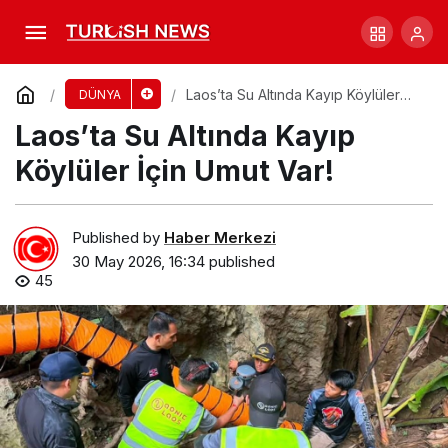
Trump’ın Sağlık Raporu: Mükemmel Ama Kilo
Vermeli!
Comment
Share
Laos’ta Su Altında Kayıp Köylüler
DÜNYA
İçin Umut Var!
Laos’ta Su Altında Kayıp
Köylüler İçin Umut Var!
Published by
Haber Merkezi
30 May 2026, 16:34
published
45