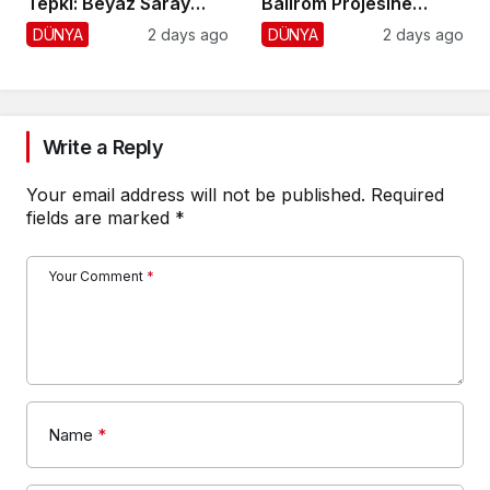
Tepki: Beyaz Saray
Ballrom Projesine
Krizi!
Durdurma
DÜNYA
2 days ago
DÜNYA
2 days ago
Write a Reply
Your email address will not be published.
Required
fields are marked
*
Your Comment
*
Name
*