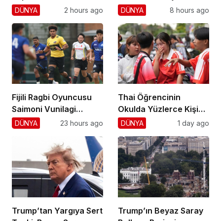
Hayranlarını Şaşırttı!
Sonlansın!
DÜNYA
2 hours ago
DÜNYA
8 hours ago
Fijili Ragbi Oyuncusu
Thai Öğrencinin
Saimoni Vunilagi
Okulda Yüzlerce Kişiyi
Hayatını Kaybetti
Vurdu!
DÜNYA
23 hours ago
DÜNYA
1 day ago
Trump’tan Yargıya Sert
Trump’ın Beyaz Saray