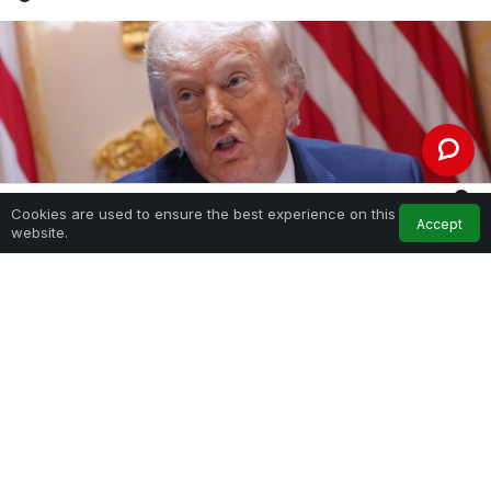
0
Cookies are used to ensure the best experience on this
Accept
Home
Feed
My Account
Notifications
website.
SHARE
Beyaz Saray, Başkan Donald Trump’ın Mayıs
ayındaki sağlık kontrolünün sonuçlarını yerel saatle
geç saatlerde açıkladı. Doktorunun, Trump’ın kilo