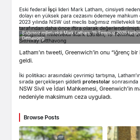
Eski federal
İşçi
lideri Mark Latham, cinsiyeti nedeni
dolayı en yüksek para cezasını ödemeye mahkum ed
2023 yılında NSW üst meclis bağımsız milletvekili tar
tarafından daha önce iftira olarak değerlendirilmişti
Bağımsız milletvekili Mark Latham, 19 Temmuz 2025 tarih
Ditthavong
Latham’ın tweeti, Greenwich’in onu “iğrenç bir 
geldi.
İki politikacı arasındaki çevrimiçi tartışma, Latham’
sırada gerçekleşen şiddetli
protestolar
sonrasında p
NSW Sivil ve İdari Mahkemesi, Greenwich’in maru
nedeniyle maksimum ceza uyguladı.
Browse Posts