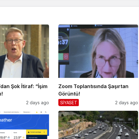
an Şok İtiraf: “İşim
Zoom Toplantısında Şaşırtan
ı!
Görüntü!
2 days ago
SİYASET
2 days ago