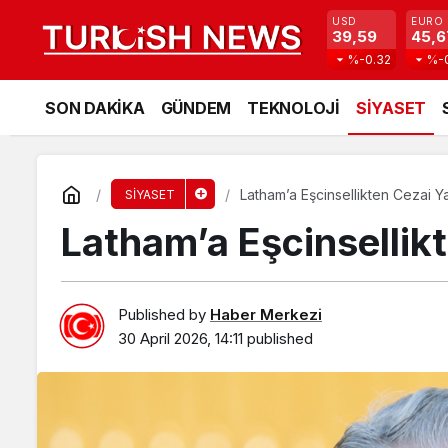
USD
EURO
39,59
45,6
%-0.32
%-
SON DAKİKA
GÜNDEM
TEKNOLOJİ
SİYASET
Latham’a Eşcinsellikten Cezai Ya
SİYASET
Latham’a Eşcinsellikt
Published by
Haber Merkezi
30 April 2026, 14:11
published