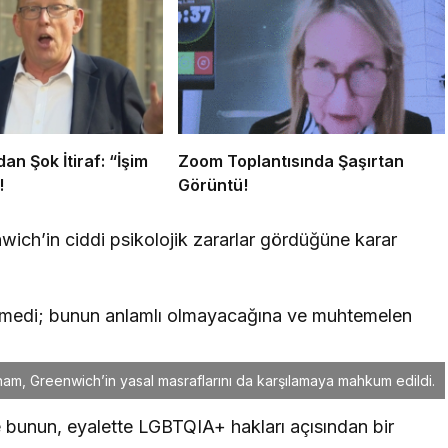
an Şok İtiraf: “İşim
Zoom Toplantısında Şaşırtan
!
Görüntü!
ich’in ciddi psikolojik zararlar gördüğüne karar
emedi; bunun anlamlı olmayacağına ve muhtemelen
ham, Greenwich’in yasal masraflarını da karşılamaya mahkum edildi.
 bunun, eyalette LGBTQIA+ hakları açısından bir