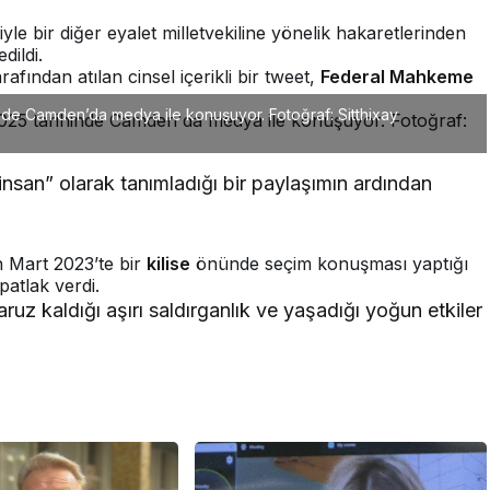
yle bir diğer eyalet milletvekiline yönelik hakaretlerinden
ildi.
afından atılan cinsel içerikli bir tweet,
Federal Mahkeme
.
inde Camden’da medya ile konuşuyor. Fotoğraf: Sitthixay
insan” olarak tanımladığı bir paylaşımın ardından
ın Mart 2023’te bir
kilise
önünde seçim konuşması yaptığı
atlak verdi.
z kaldığı aşırı saldırganlık ve yaşadığı yoğun etkiler