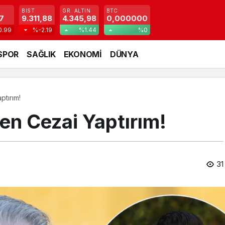
BIST
GR. ALTIN
BTC
7
9.311,88
4.345,98
0,000000
0.99
%-2.19
%1.44
%0
SPOR
SAĞLIK
EKONOMİ
DÜNYA
ptırım!
en Cezai Yaptırım!
31