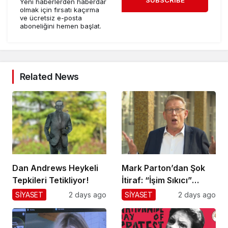
Yeni haberlerden haberdar
olmak için fırsatı kaçırma
ve ücretsiz e-posta
aboneliğini hemen başlat.
Related News
Dan Andrews Heykeli
Mark Parton’dan Şok
Tepkileri Tetikliyor!
İtiraf: “İşim Sıkıcı”
Mesajı!
SİYASET
2 days ago
SİYASET
2 days ago