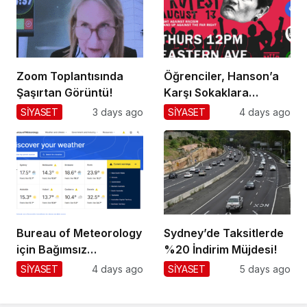
Zoom Toplantısında
Öğrenciler, Hanson’a
Şaşırtan Görüntü!
Karşı Sokaklara
Dökülüyor!
SİYASET
3 days ago
SİYASET
4 days ago
Bureau of Meteorology
Sydney’de Taksitlerde
için Bağımsız
%20 İndirim Müjdesi!
Değerlendirme!
SİYASET
4 days ago
SİYASET
5 days ago