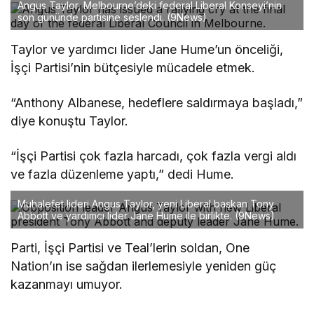
Angus Taylor, Melbourne’deki federal Liberal Konseyi’nin
son gününde partisine seslendi.
(9News)
Taylor ve yardımcı lider Jane Hume’un önceliği,
İşçi Partisi’nin bütçesiyle mücadele etmek.
“Anthony Albanese, hedeflere saldırmaya başladı,”
diye konuştu Taylor.
“İşçi Partisi çok fazla harcadı, çok fazla vergi aldı
ve fazla düzenleme yaptı,” dedi Hume.
Muhalefet lideri Angus Taylor, yeni Liberal başkan Tony
Abbott ve yardımcı lider Jane Hume ile birlikte.
(9News)
Parti, İşçi Partisi ve Teal’lerin soldan, One
Nation’ın ise sağdan ilerlemesiyle yeniden güç
kazanmayı umuyor.