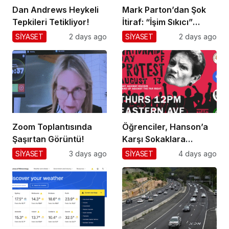
Dan Andrews Heykeli
Mark Parton’dan Şok
Tepkileri Tetikliyor!
İtiraf: “İşim Sıkıcı”
Mesajı!
SİYASET
2 days ago
SİYASET
2 days ago
Zoom Toplantısında
Öğrenciler, Hanson’a
Şaşırtan Görüntü!
Karşı Sokaklara
Dökülüyor!
SİYASET
3 days ago
SİYASET
4 days ago