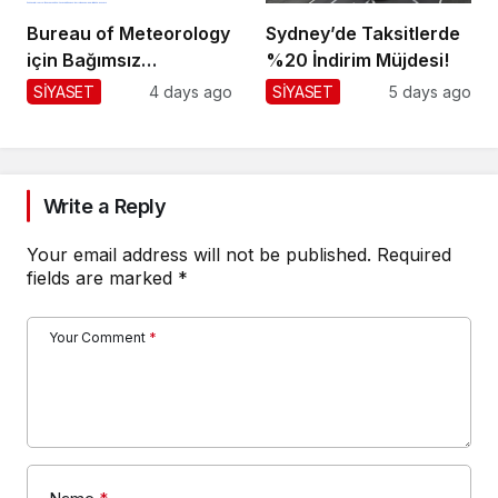
Bureau of Meteorology
Sydney’de Taksitlerde
için Bağımsız
%20 İndirim Müjdesi!
Değerlendirme!
SİYASET
4 days ago
SİYASET
5 days ago
Write a Reply
Your email address will not be published.
Required
fields are marked
*
Your Comment
*