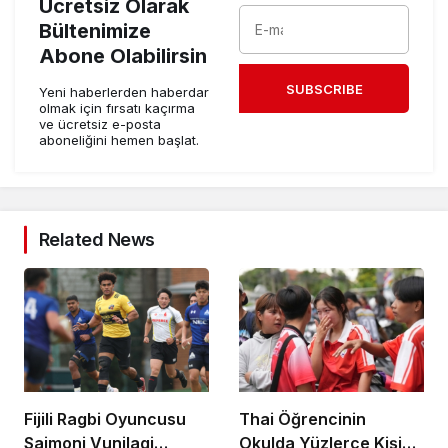
Ücretsiz Olarak
Bültenimize
Abone Olabilirsin
SUBSCRIBE
Yeni haberlerden haberdar
olmak için fırsatı kaçırma
ve ücretsiz e-posta
aboneliğini hemen başlat.
Related News
Fijili Ragbi Oyuncusu
Thai Öğrencinin
Saimoni Vunilagi
Okulda Yüzlerce Kişiyi