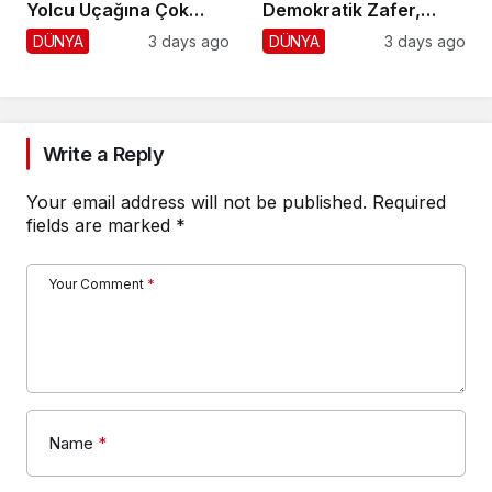
Yolcu Uçağına Çok
Demokratik Zafer,
Yaklaştı!
Cumhuriyetçilere
DÜNYA
3 days ago
DÜNYA
3 days ago
Darbe!
Write a Reply
Your email address will not be published.
Required
fields are marked
*
Your Comment
*
Name
*