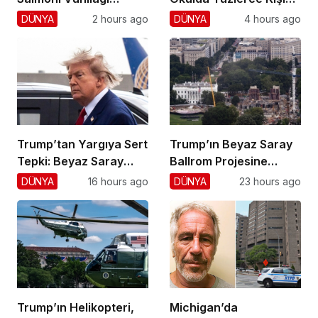
Hayatını Kaybetti
Vurdu!
DÜNYA
2 hours ago
DÜNYA
4 hours ago
Trump’tan Yargıya Sert
Trump’ın Beyaz Saray
Tepki: Beyaz Saray
Ballrom Projesine
Krizi!
Durdurma
DÜNYA
16 hours ago
DÜNYA
23 hours ago
Trump’ın Helikopteri,
Michigan’da