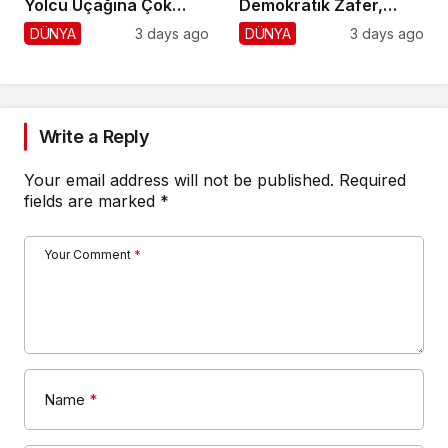
Yolcu Uçağına Çok
Demokratik Zafer,
Yaklaştı!
Cumhuriyetçilere
DÜNYA
3 days ago
DÜNYA
3 days ago
Darbe!
Write a Reply
Your email address will not be published.
Required
fields are marked
*
Your Comment
*
Name
*