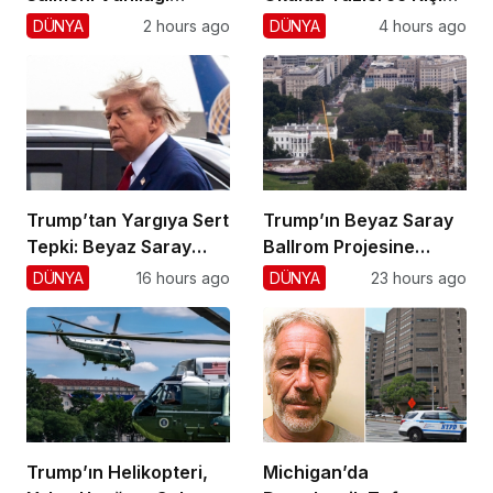
Hayatını Kaybetti
Vurdu!
DÜNYA
2 hours ago
DÜNYA
4 hours ago
Trump’tan Yargıya Sert
Trump’ın Beyaz Saray
Tepki: Beyaz Saray
Ballrom Projesine
Krizi!
Durdurma
DÜNYA
16 hours ago
DÜNYA
23 hours ago
Trump’ın Helikopteri,
Michigan’da