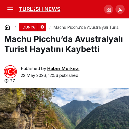
Ebola Şüphesiyle Uçak Kanada’ya Zorunlu
İndi!
Comment
Share
Machu Picchu’da Avustralyalı Turist
DÜNYA
Hayatını Kaybetti
Machu Picchu’da Avustralyalı
Turist Hayatını Kaybetti
Published by
Haber Merkezi
22 May 2026, 12:56
published
27