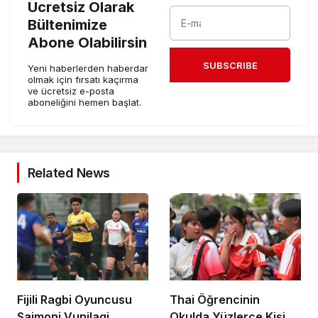
Ücretsiz Olarak
Bültenimize
Abone Olabilirsin
SUBSCRIBE
Yeni haberlerden haberdar
olmak için fırsatı kaçırma
ve ücretsiz e-posta
aboneliğini hemen başlat.
Related News
Fijili Ragbi Oyuncusu
Thai Öğrencinin
Saimoni Vunilagi
Okulda Yüzlerce Kişiyi