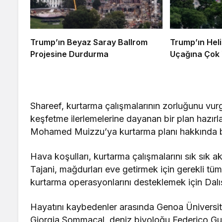
Trump’ın Beyaz Saray Ballrom
Trump’ın Heli
Projesine Durdurma
Uçağına Çok 
Shareef, kurtarma çalışmalarının zorluğunu vu
keşfetme ilerlemelerine dayanan bir plan hazırl
Mohamed Muizzu’ya kurtarma planı hakkında bil
Hava koşulları, kurtarma çalışmalarını sık sık 
Tajani, mağdurları eve getirmek için gerekli tüm 
kurtarma operasyonlarını desteklemek için Dalış
Hayatını kaybedenler arasında Genoa Üniversit
Giorgia Sommacal, deniz biyoloğu Federico Gual