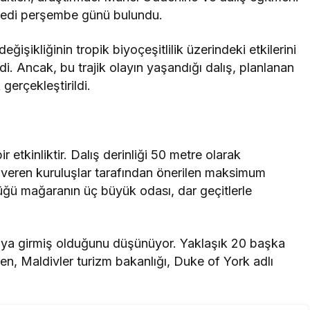
esedi perşembe günü bulundu.
işikliğinin tropik biyoçeşitlilik üzerindeki etkilerini
i. Ancak, bu trajik olayın yaşandığı dalış, planlanan
gerçekleştirildi.
r etkinliktir. Dalış derinliği 50 metre olarak
ı veren kuruluşlar tarafından önerilen maksimum
düğü mağaranın üç büyük odası, dar geçitlerle
araya girmiş olduğunu düşünüyor. Yaklaşık 20 başka
ken, Maldivler turizm bakanlığı, Duke of York adlı