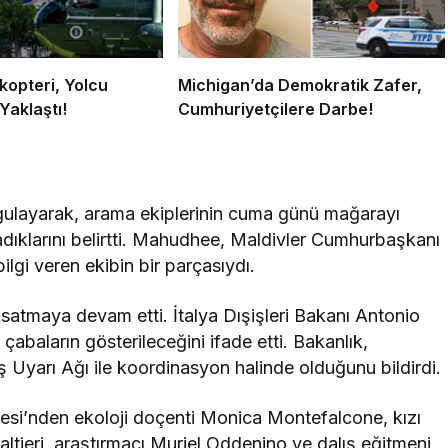
kopteri, Yolcu
Michigan’da Demokratik Zafer,
Yaklaştı!
Cumhuriyetçilere Darbe!
rgulayarak, arama ekiplerinin cuma günü mağarayı
adıklarını belirtti. Mahudhee, Maldivler Cumhurbaşkanı
gi veren ekibin bir parçasıydı.
aksatmaya devam etti. İtalya Dışişleri Bakanı Antonio
çabaların gösterileceğini ifade etti. Bakanlık,
 Uyarı Ağı ile koordinasyon halinde olduğunu bildirdi.
esi’nden ekoloji doçenti Monica Montefalcone, kızı
tieri, araştırmacı Muriel Oddenino ve dalış eğitmeni