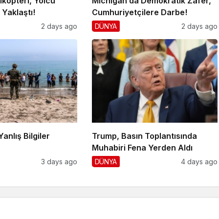
ikopteri, Yolcu
Michigan’da Demokratik Zafer,
Yaklaştı!
Cumhuriyetçilere Darbe!
2 days ago
DÜNYA
2 days ago
Yanlış Bilgiler
Trump, Basın Toplantısında
!
Muhabiri Fena Yerden Aldı
3 days ago
DÜNYA
4 days ago