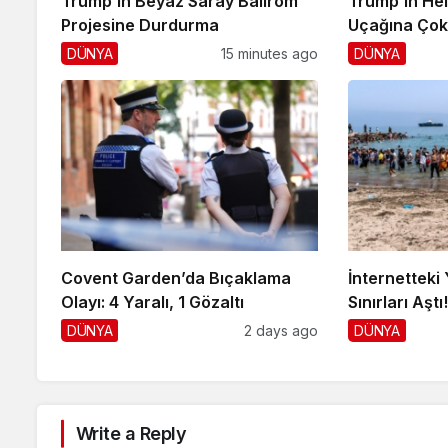
Trump’ın Beyaz Saray Ballrom
Trump’ın Hel
Projesine Durdurma
Uçağına Çok 
DÜNYA
15 minutes ago
DÜNYA
Covent Garden’da Bıçaklama
İnternetteki 
Olayı: 4 Yaralı, 1 Gözaltı
Sınırları Aştı
DÜNYA
2 days ago
DÜNYA
Write a Reply