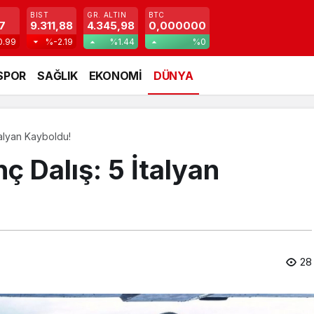
BIST
GR. ALTIN
BTC
7
9.311,88
4.345,98
0,000000
0.99
%-2.19
%1.44
%0
SPOR
SAĞLIK
EKONOMİ
DÜNYA
talyan Kayboldu!
ç Dalış: 5 İtalyan
28