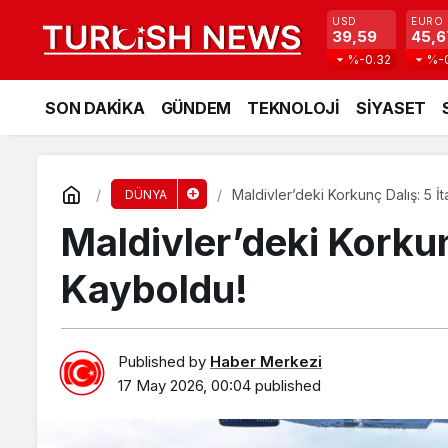
USD
EURO
39,59
45,6
%-0.32
%-
SON DAKİKA
GÜNDEM
TEKNOLOJİ
SİYASET
Maldivler’deki Korkunç Dalış: 5 İ
DÜNYA
Maldivler’deki Korkun
Kayboldu!
Published by
Haber Merkezi
17 May 2026, 00:04
published