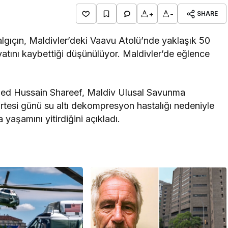
+
-
SHARE
dalgıçın, Maldivler’deki Vaavu Atolü’nde yaklaşık 50
yatını kaybettiği düşünülüyor. Maldivler’de eğlence
.
d Hussain Shareef, Maldiv Ulusal Savunma
si günü su altı dekompresyon hastalığı nedeniyle
yaşamını yitirdiğini açıkladı.