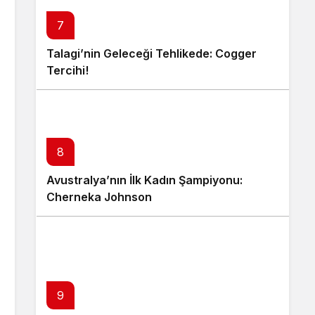
7
Talagi’nin Geleceği Tehlikede: Cogger
Tercihi!
8
Avustralya’nın İlk Kadın Şampiyonu:
Cherneka Johnson
9