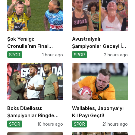
Şok Yenilgi:
Avustralyalı
Cronulla’nın Final
Şampiyonlar Geceyi İki
Umutları Sarsıldı
Yenilgiyle Kapadı
SPOR
1 hour ago
SPOR
2 hours ago
Boks Düellosu:
Wallabies, Japonya’yı
Şampiyonlar Ringde
Kıl Payı Geçti!
Kapışacak!
SPOR
10 hours ago
SPOR
21 hours ago