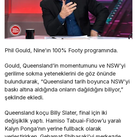
Phil Gould, Nine’ın 100% Footy programında.
Gould, Queensland’in momentumunu ve NSW’yi
gerilime sokma yeteneklerini de göz önünde
bulundurarak, “Queensland tarih boyunca NSW’yi
baskı altına aldığında onların dağıldığını biliyor,”
şeklinde ekledi.
Queensland koçu Billy Slater, final için iki
değişiklik yaptı. Hamiso Tabuai-Fidow’u yaralı
Kalyn Ponga’nın yerine fullback olarak
yerleştirirken, Gehamat Shibasaki’yi merkezde