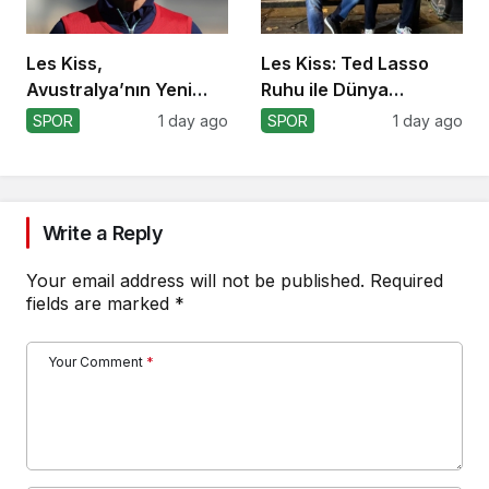
Les Kiss,
Les Kiss: Ted Lasso
Avustralya’nın Yeni
Ruhu ile Dünya
Koçu Olarak Debüt
Kupası’na
SPOR
1 day ago
SPOR
1 day ago
Ediyor
Write a Reply
Your email address will not be published.
Required
fields are marked
*
Your Comment
*