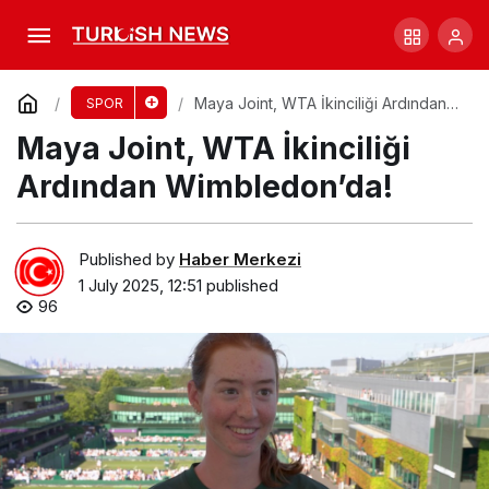
NSW’nin Rahat Zaferi Tehditte: Queensland
Rüzgarı
Comment
Share
Maya Joint, WTA İkinciliği Ardından
SPOR
Wimbledon’da!
Maya Joint, WTA İkinciliği
Ardından Wimbledon’da!
Published by
Haber Merkezi
1 July 2025, 12:51
published
96