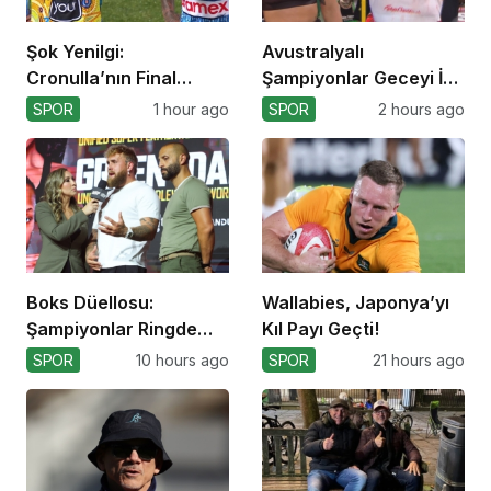
Şok Yenilgi:
Avustralyalı
Cronulla’nın Final
Şampiyonlar Geceyi İki
Umutları Sarsıldı
Yenilgiyle Kapadı
SPOR
1 hour ago
SPOR
2 hours ago
Boks Düellosu:
Wallabies, Japonya’yı
Şampiyonlar Ringde
Kıl Payı Geçti!
Kapışacak!
SPOR
10 hours ago
SPOR
21 hours ago