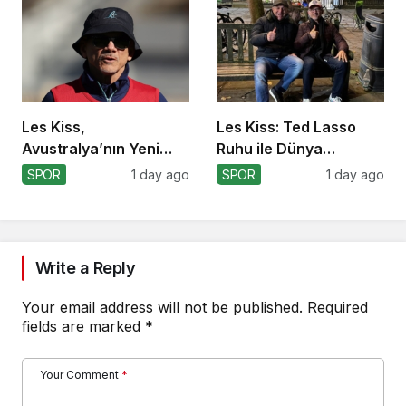
Les Kiss,
Les Kiss: Ted Lasso
Avustralya’nın Yeni
Ruhu ile Dünya
Koçu Olarak Debüt
Kupası’na
SPOR
1 day ago
SPOR
1 day ago
Ediyor
Write a Reply
Your email address will not be published.
Required
fields are marked
*
Your Comment
*