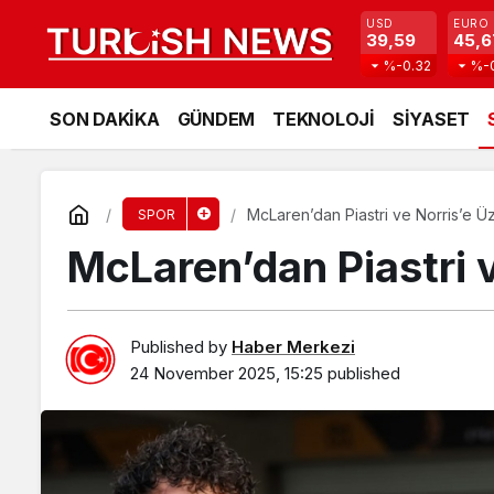
USD
EURO
39,59
45,6
%-0.32
%-
SON DAKİKA
GÜNDEM
TEKNOLOJİ
SİYASET
McLaren’dan Piastri ve Norris’e Ü
SPOR
McLaren’dan Piastri 
Published by
Haber Merkezi
24 November 2025, 15:25
published