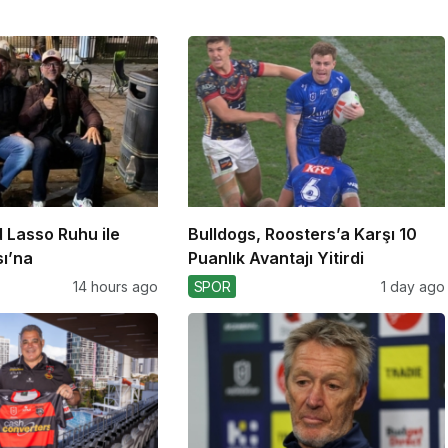
d Lasso Ruhu ile
Bulldogs, Roosters’a Karşı 10
ı’na
Puanlık Avantajı Yitirdi
14 hours ago
SPOR
1 day ago