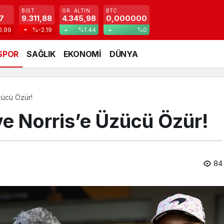
BIST
GR. ALTIN
BTC
7
9.311,88
4.345,98
0,000000
0.99
%-2.19
%1.44
%0
SPOR
SAĞLIK
EKONOMİ
DÜNYA
zücü Özür!
ve Norris’e Üzücü Özür!
84