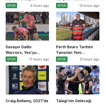
Kupası’na
Avantajı Yitirdi
SPOR
4 hours ago
SPOR
14 hours ago
Savaşın Galibi
Perth Bears Tarihini
Warriors, Yeo’yu
Yansıtan Yeni
Kaybetti!
Formasını Tanıttı
SPOR
17 hours ago
SPOR
21 hours ago
Craig Bellamy, 2027’de
Talagi’nin Geleceği