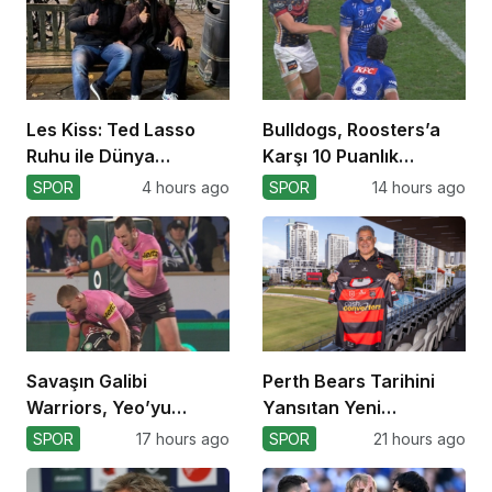
Les Kiss: Ted Lasso
Bulldogs, Roosters’a
Ruhu ile Dünya
Karşı 10 Puanlık
Kupası’na
Avantajı Yitirdi
SPOR
4 hours ago
SPOR
14 hours ago
Savaşın Galibi
Perth Bears Tarihini
Warriors, Yeo’yu
Yansıtan Yeni
Kaybetti!
Formasını Tanıttı
SPOR
17 hours ago
SPOR
21 hours ago