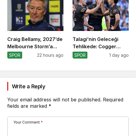
Craig Bellamy, 2027’de
Talagi’nin Geleceği
Melbourne Storm’a
Tehlikede: Cogger
Dönüyor!
Tercihi!
SPOR
22 hours ago
SPOR
1 day ago
Write a Reply
Your email address will not be published.
Required
fields are marked
*
Your Comment
*