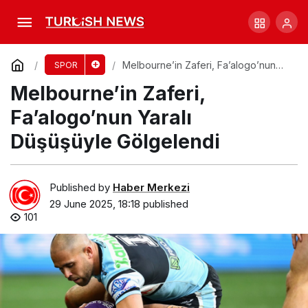
Jake Paul, Chavez Jr. Maçında İddialı
Açıklamalar Yaptı
Comment
Share
Melbourne’in Zaferi, Fa’alogo’nun
SPOR
Yaralı Düşüşüyle Gölgelendi
Melbourne’in Zaferi,
Fa’alogo’nun Yaralı
Düşüşüyle Gölgelendi
Published by
Haber Merkezi
29 June 2025, 18:18
published
101