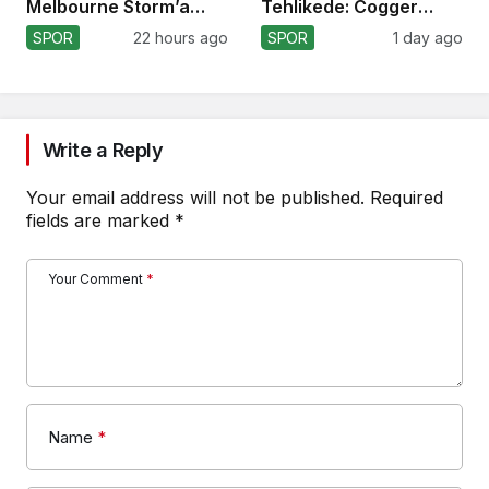
Melbourne Storm’a
Tehlikede: Cogger
Dönüyor!
Tercihi!
SPOR
22 hours ago
SPOR
1 day ago
Write a Reply
Your email address will not be published.
Required
fields are marked
*
Your Comment
*
Name
*