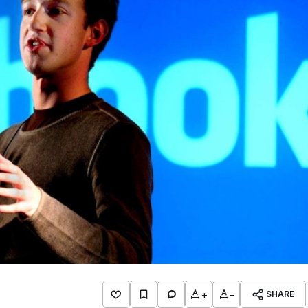
+
-
SHARE