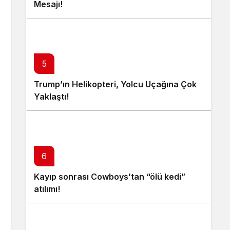
Mesajı!
5
Trump’ın Helikopteri, Yolcu Uçağına Çok
Yaklaştı!
6
Kayıp sonrası Cowboys’tan “ölü kedi”
atılımı!