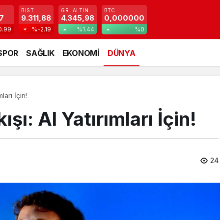
BIST
GR. ALTIN
BTC
7
9.311,88
4.345,98
0,000000
0.99
%-2.19
%1.44
%0
SPOR
SAĞLIK
EKONOMİ
DÜNYA
ları İçin!
şı: AI Yatırımları İçin!
24