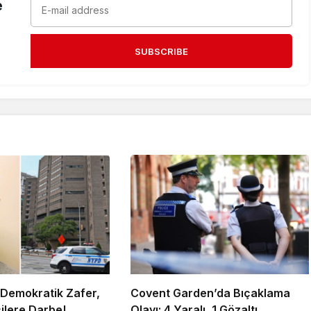
e
SUBSCRIBE
 Demokratik Zafer,
Covent Garden’da Bıçaklama
ilere Darbe!
Olayı: 4 Yaralı, 1 Gözaltı