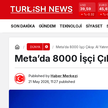
USD
EURO
39,59
45,6
%-0.32
%-
SON DAKİKA
GÜNDEM
TEKNOLOJİ
SİYASET
Meta’da 8000 İşçi Çıkışı: AI Yatırım
DÜNYA
Meta’da 8000 İşçi Çıkı
Published by
Haber Merkezi
21 May 2026, 11:27
published