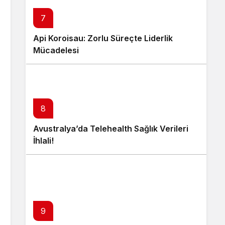
7
Api Koroisau: Zorlu Süreçte Liderlik
Mücadelesi
8
Avustralya’da Telehealth Sağlık Verileri
İhlali!
9