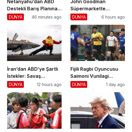
Netanyahu’dan ABD
John Goodman
Destekli Barış Planına
Süpermarkette
Ret!
Hayranlarını Şaşırttı!
DÜNYA
46 minutes ago
DÜNYA
6 hours ago
İran’dan ABD’ye Şartlı
Fijili Ragbi Oyuncusu
İstekler: Savaş
Saimoni Vunilagi
Sonlansın!
Hayatını Kaybetti
DÜNYA
12 hours ago
DÜNYA
1 day ago