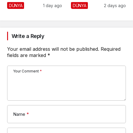
Vurdu!
Krizi!
DÜNYA
1 day ago
DÜNYA
2 days ago
Write a Reply
Your email address will not be published.
Required
fields are marked
*
Your Comment
*
Name
*