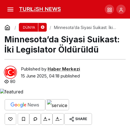
Air India Uçak Kazasında Can Kaybı 270’e
Yükseldi
Comment
Share
Minnesota’da Siyasi Suikast: İki
DÜNYA
Legislator Öldürüldü
Minnesota’da Siyasi Suikast:
İki Legislator Öldürüldü
Published by
Haber Merkezi
15 June 2025, 04:18
published
80
+
-
SHARE