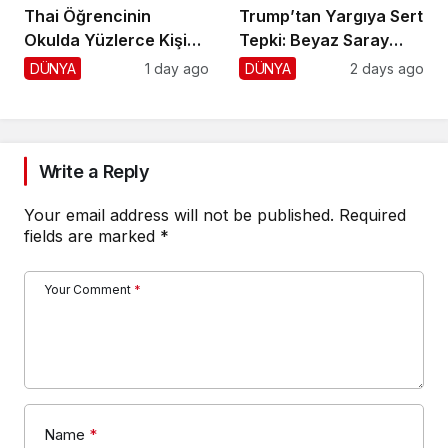
Thai Öğrencinin
Trump’tan Yargıya Sert
Okulda Yüzlerce Kişiyi
Tepki: Beyaz Saray
Vurdu!
Krizi!
DÜNYA
1 day ago
DÜNYA
2 days ago
Write a Reply
Your email address will not be published.
Required
fields are marked
*
Your Comment
*
Name
*