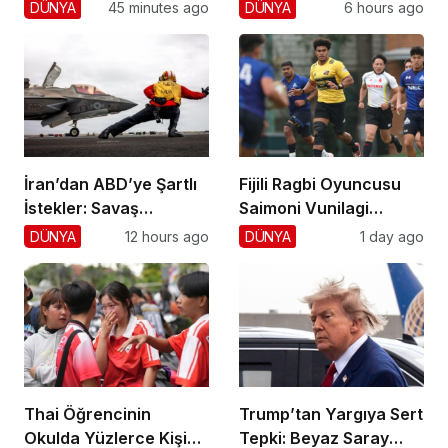
Ret!
Hayranlarını Şaşırttı!
DÜNYA
45 minutes ago
DÜNYA
6 hours ago
İran’dan ABD’ye Şartlı
Fijili Ragbi Oyuncusu
İstekler: Savaş
Saimoni Vunilagi
Sonlansın!
Hayatını Kaybetti
DÜNYA
12 hours ago
DÜNYA
1 day ago
Thai Öğrencinin
Trump’tan Yargıya Sert
Okulda Yüzlerce Kişiyi
Tepki: Beyaz Saray