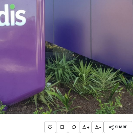
+
-
SHARE