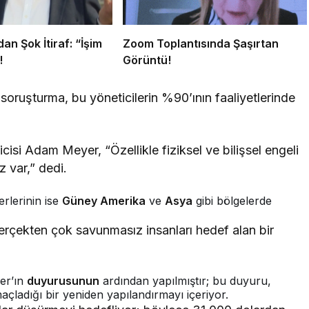
an Şok İtiraf: “İşim
Zoom Toplantısında Şaşırtan
!
Görüntü!
soruşturma, bu yöneticilerin %90’ının faaliyetlerinde
isi Adam Meyer, “Özellikle fiziksel ve bilişsel engeli
z var,” dedi.
ğerlerinin ise
Güney Amerika
ve
Asya
gibi bölgelerde
rçekten çok savunmasız insanları hedef alan bir
er’ın
duyurusunun
ardından yapılmıştır; bu duyuru,
çladığı bir yeniden yapılandırmayı içeriyor.