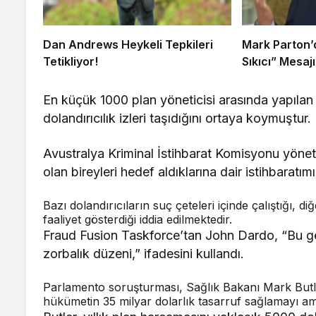
Dan Andrews Heykeli Tepkileri
Mark Parton’d
Tetikliyor!
Sıkıcı” Mesajı
En küçük 1000 plan yöneticisi arasında yapılan 
dolandırıcılık izleri taşıdığını ortaya koymuştur.
Avustralya Kriminal İstihbarat Komisyonu yönetic
olan bireyleri hedef aldıklarına dair istihbaratımı
Bazı dolandırıcıların suç çeteleri içinde çalıştığı, di
faaliyet gösterdiği iddia edilmektedir.
Fraud Fusion Taskforce’tan John Dardo, “Bu ge
zorbalık düzeni,” ifadesini kullandı.
Parlamento soruşturması, Sağlık Bakanı Mark Butl
hükümetin 35 milyar dolarlık tasarruf sağlamayı ama