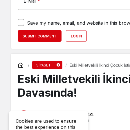
E-Mail
*
Save my name, email, and website in this brow
SUBMIT COMMENT
LOGIN
Eski Milletvekili İkinci Çocuk İs
SİYASET
Eski Milletvekili İkin
Davasında!
Published by
Haber Merkezi
1 May 2026, 16:43
published
Cookies are used to ensure
the best experience on this