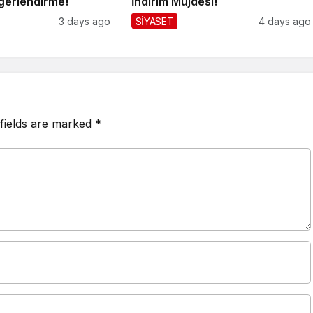
ğerlendirme!
İndirim Müjdesi!
3 days ago
SİYASET
4 days ago
fields are marked
*