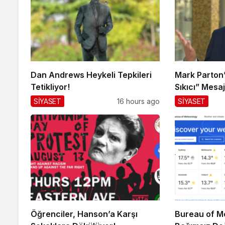
Dan Andrews Heykeli Tepkileri
Mark Parton’d
Tetikliyor!
Sıkıcı” Mesaj
SİYASET
16 hours ago
SİYASET
Öğrenciler, Hanson’a Karşı
Bureau of Me