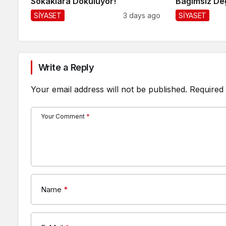
Sokaklara Dökülüyor!
Bağımsız De
SİYASET
3 days ago
SİYASET
Write a Reply
Your email address will not be published.
Required 
Your Comment
*
Name
*