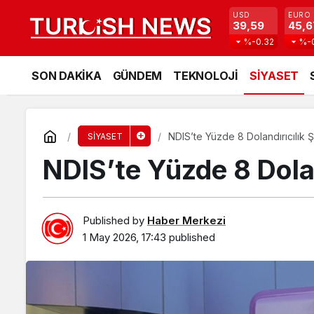
USD
EURO
39,59
45,6
%-0.32
%-
SON DAKİKA
GÜNDEM
TEKNOLOJİ
SİYASET
NDIS’te Yüzde 8 Dolandırıcılık 
SİYASET
NDIS’te Yüzde 8 Dolan
Published by
Haber Merkezi
1 May 2026, 17:43
published