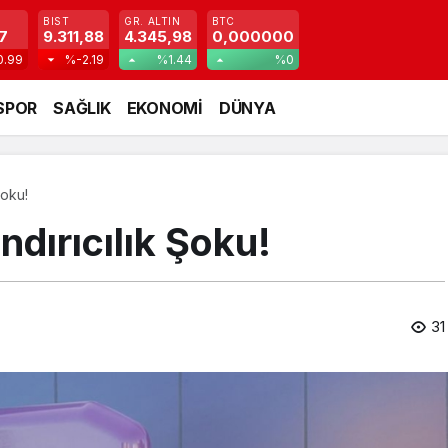
BIST
GR. ALTIN
BTC
7
9.311,88
4.345,98
0,000000
0.99
%-2.19
%1.44
%0
SPOR
SAĞLIK
EKONOMİ
DÜNYA
Şoku!
dırıcılık Şoku!
31