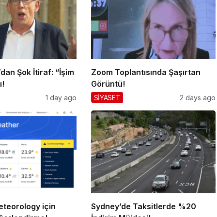
an Şok İtiraf: “İşim
Zoom Toplantısında Şaşırtan
ı!
Görüntü!
1 day ago
SİYASET
2 days ago
teorology için
Sydney’de Taksitlerde %20