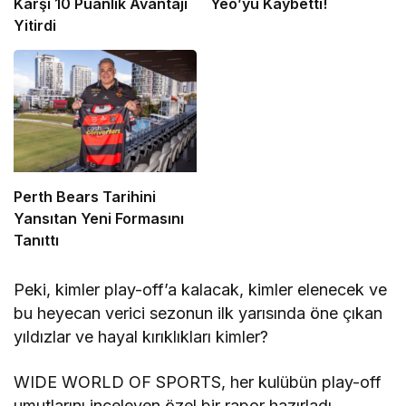
Karşı 10 Puanlık Avantajı
Yeo’yu Kaybetti!
Yitirdi
Perth Bears Tarihini
Yansıtan Yeni Formasını
Tanıttı
Peki, kimler play-off’a kalacak, kimler elenecek ve
bu heyecan verici sezonun ilk yarısında öne çıkan
yıldızlar ve hayal kırıklıkları kimler?
WIDE WORLD OF SPORTS, her kulübün play-off
umutlarını inceleyen özel bir rapor hazırladı.