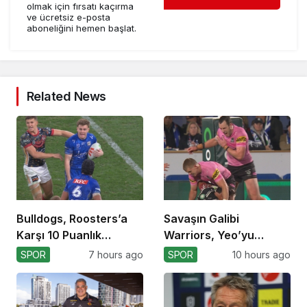
olmak için fırsatı kaçırma
ve ücretsiz e-posta
aboneliğini hemen başlat.
Related News
Bulldogs, Roosters’a
Savaşın Galibi
Karşı 10 Puanlık
Warriors, Yeo’yu
Avantajı Yitirdi
Kaybetti!
SPOR
7 hours ago
SPOR
10 hours ago