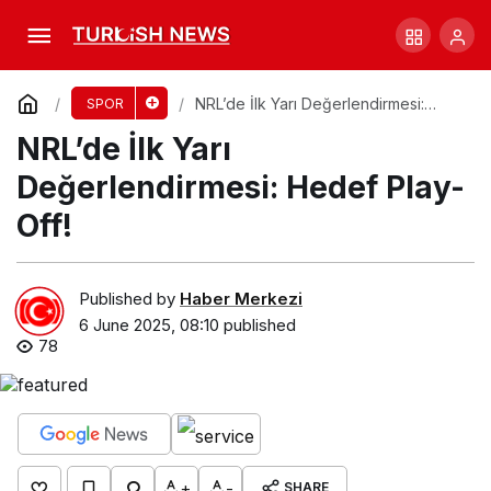
Aziz Behich’le Avustralya’nın Dünya Kupası
Umudu
Comment
Share
NRL’de İlk Yarı Değerlendirmesi:
SPOR
Hedef Play-Off!
NRL’de İlk Yarı
Değerlendirmesi: Hedef Play-
Off!
Published by
Haber Merkezi
6 June 2025, 08:10
published
78
+
-
SHARE