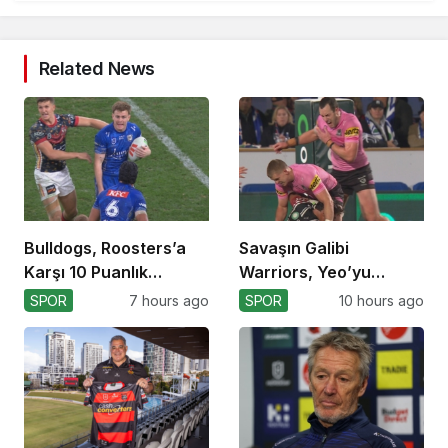
Related News
Bulldogs, Roosters’a
Savaşın Galibi
Karşı 10 Puanlık
Warriors, Yeo’yu
Avantajı Yitirdi
Kaybetti!
SPOR
7 hours ago
SPOR
10 hours ago