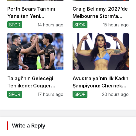
Perth Bears Tarihini
Craig Bellamy, 2027’de
Yansıtan Yeni
Melbourne Storm’a
Formasını Tanıttı
Dönüyor!
SPOR
14 hours ago
SPOR
15 hours ago
Talagi’nin Geleceği
Avustralya’nın İlk Kadın
Tehlikede: Cogger
Şampiyonu: Cherneka
Tercihi!
Johnson
SPOR
17 hours ago
SPOR
20 hours ago
Write a Reply