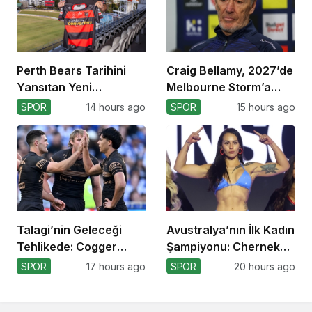
Perth Bears Tarihini
Craig Bellamy, 2027’de
Yansıtan Yeni
Melbourne Storm’a
Formasını Tanıttı
Dönüyor!
SPOR
14 hours ago
SPOR
15 hours ago
Talagi’nin Geleceği
Avustralya’nın İlk Kadın
Tehlikede: Cogger
Şampiyonu: Cherneka
Tercihi!
Johnson
SPOR
17 hours ago
SPOR
20 hours ago