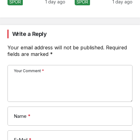
Kaybetti!
Formasını Tanıttı
SPOR
1 day ago
SPOR
1 day ago
Write a Reply
Your email address will not be published.
Required
fields are marked
*
Your Comment
*
Name
*
E-Mail
*