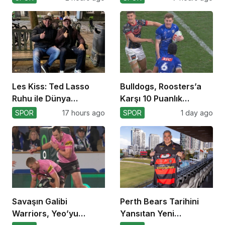
Ediyor
Les Kiss: Ted Lasso
Bulldogs, Roosters’a
Ruhu ile Dünya
Karşı 10 Puanlık
Kupası’na
Avantajı Yitirdi
SPOR
17 hours ago
SPOR
1 day ago
Savaşın Galibi
Perth Bears Tarihini
Warriors, Yeo’yu
Yansıtan Yeni