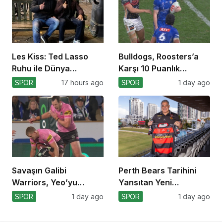
Les Kiss: Ted Lasso
Bulldogs, Roosters’a
Ruhu ile Dünya
Karşı 10 Puanlık
Kupası’na
Avantajı Yitirdi
SPOR
17 hours ago
SPOR
1 day ago
Savaşın Galibi
Perth Bears Tarihini
Warriors, Yeo’yu
Yansıtan Yeni
Kaybetti!
Formasını Tanıttı
SPOR
1 day ago
SPOR
1 day ago