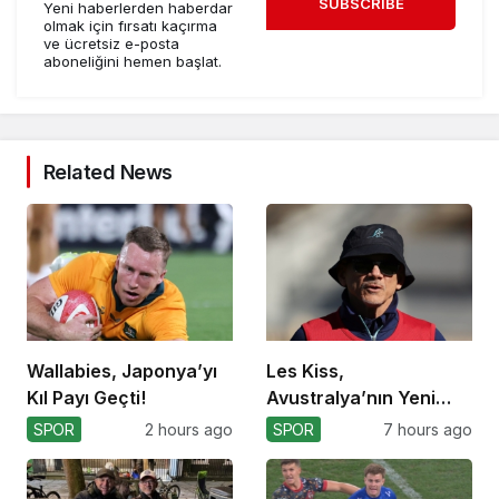
SUBSCRIBE
Yeni haberlerden haberdar
olmak için fırsatı kaçırma
ve ücretsiz e-posta
aboneliğini hemen başlat.
Related News
Wallabies, Japonya’yı
Les Kiss,
Kıl Payı Geçti!
Avustralya’nın Yeni
Koçu Olarak Debüt
SPOR
2 hours ago
SPOR
7 hours ago
Ediyor