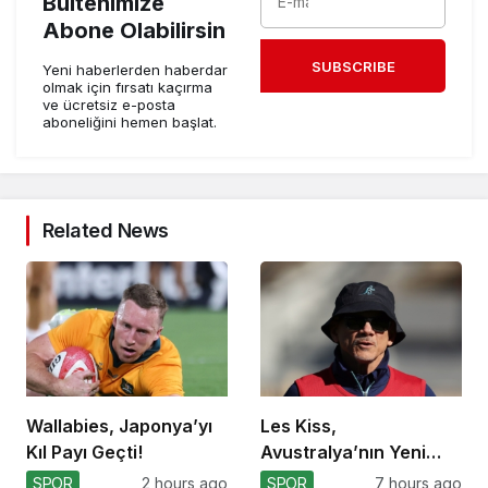
Bültenimize
Abone Olabilirsin
SUBSCRIBE
Yeni haberlerden haberdar
olmak için fırsatı kaçırma
ve ücretsiz e-posta
aboneliğini hemen başlat.
Related News
Wallabies, Japonya’yı
Les Kiss,
Kıl Payı Geçti!
Avustralya’nın Yeni
Koçu Olarak Debüt
SPOR
2 hours ago
SPOR
7 hours ago