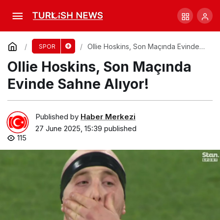
Flanagan Aile Bağlantısı İddialarına Yanıt
Verdi!
Comment
Share
Ollie Hoskins, Son Maçında Evinde
SPOR
Sahne Alıyor!
Ollie Hoskins, Son Maçında
Evinde Sahne Alıyor!
Published by
Haber Merkezi
27 June 2025, 15:39
published
115