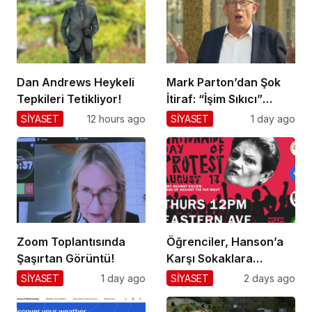
Dan Andrews Heykeli
Mark Parton’dan Şok
Tepkileri Tetikliyor!
İtiraf: “İşim Sıkıcı”
Mesajı!
SİYASET
12 hours ago
SİYASET
1 day ago
Zoom Toplantısında
Öğrenciler, Hanson’a
Şaşırtan Görüntü!
Karşı Sokaklara
Dökülüyor!
SİYASET
1 day ago
SİYASET
2 days ago