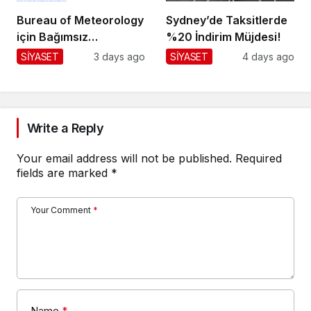
Bureau of Meteorology
Sydney’de Taksitlerde
için Bağımsız
%20 İndirim Müjdesi!
Değerlendirme!
SİYASET
3 days ago
SİYASET
4 days ago
Write a Reply
Your email address will not be published.
Required
fields are marked
*
Your Comment
*
Name
*