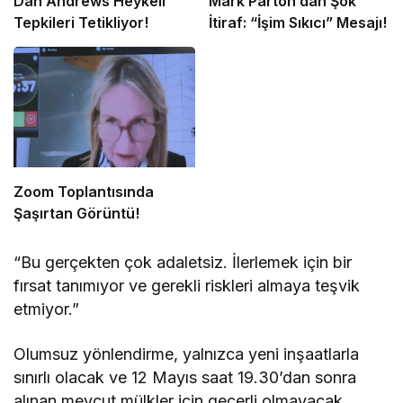
Dan Andrews Heykeli
Mark Parton’dan Şok
Tepkileri Tetikliyor!
İtiraf: “İşim Sıkıcı” Mesajı!
Zoom Toplantısında
Şaşırtan Görüntü!
“Bu gerçekten çok adaletsiz. İlerlemek için bir
fırsat tanımıyor ve gerekli riskleri almaya teşvik
etmiyor.”
Olumsuz yönlendirme, yalnızca yeni inşaatlarla
sınırlı olacak ve 12 Mayıs saat 19.30’dan sonra
alınan mevcut mülkler için geçerli olmayacak.