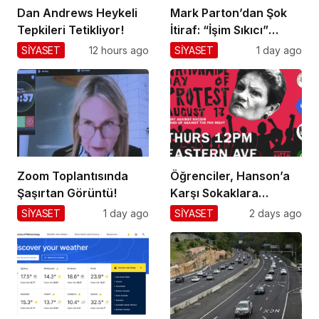
Dan Andrews Heykeli
Mark Parton’dan Şok
Tepkileri Tetikliyor!
İtiraf: “İşim Sıkıcı”
Mesajı!
SİYASET
12 hours ago
SİYASET
1 day ago
Zoom Toplantısında
Öğrenciler, Hanson’a
Şaşırtan Görüntü!
Karşı Sokaklara
Dökülüyor!
SİYASET
1 day ago
SİYASET
2 days ago