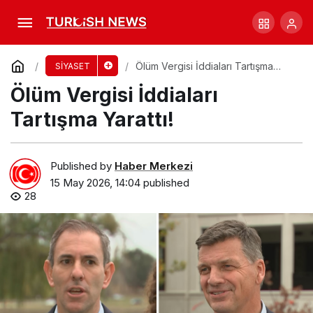
Janine Allis’tan Federal Bütçeye Sert
Eleştiri!
Comment
Share
Ölüm Vergisi İddiaları Tartışma
SİYASET
Yarattı!
Ölüm Vergisi İddiaları
Tartışma Yarattı!
Published by
Haber Merkezi
15 May 2026, 14:04
published
28