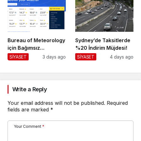
Bureau of Meteorology
Sydney’de Taksitlerde
için Bağımsız
%20 İndirim Müjdesi!
Değerlendirme!
SİYASET
3 days ago
SİYASET
4 days ago
Write a Reply
Your email address will not be published.
Required
fields are marked
*
Your Comment
*