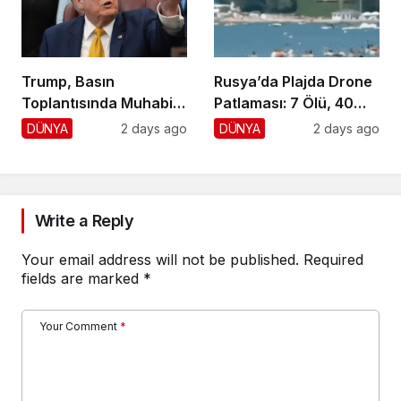
Trump, Basın
Rusya’da Plajda Drone
Toplantısında Muhabiri
Patlaması: 7 Ölü, 40
Fena Yerden Aldı
Yaralı
DÜNYA
2 days ago
DÜNYA
2 days ago
Write a Reply
Your email address will not be published.
Required
fields are marked
*
Your Comment
*