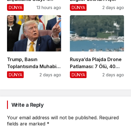
Yaralı, 1 Gözaltı
DÜNYA
13 hours ago
DÜNYA
2 days ago
Trump, Basın
Rusya’da Plajda Drone
Toplantısında Muhabiri
Patlaması: 7 Ölü, 40
Fena Yerden Aldı
Yaralı
DÜNYA
2 days ago
DÜNYA
2 days ago
Write a Reply
Your email address will not be published.
Required
fields are marked
*