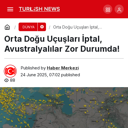
Endonezya’da Uyuşturucu Operasyonu: 285
Gözaltı
Comment
Share
Orta Doğu Uçuşları İptal,
DÜNYA
Avustralyalılar Zor Durumda!
Orta Doğu Uçuşları İptal,
Avustralyalılar Zor Durumda!
Published by
Haber Merkezi
24 June 2025, 07:02
published
88