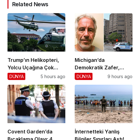
Related News
Trump’ın Helikopteri,
Michigan’da
Yolcu Uçağına Çok
Demokratik Zafer,
Yaklaştı!
Cumhuriyetçilere
DÜNYA
5 hours ago
DÜNYA
9 hours ago
Darbe!
Covent Garden’da
İnternetteki Yanlış
Bıçaklama Olayı: 4
Bilgiler Sınırları Aştı!