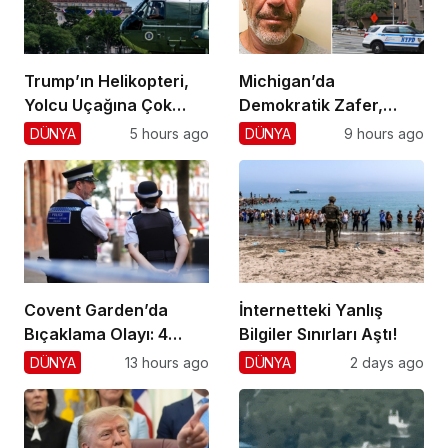
Trump’ın Helikopteri,
Michigan’da
Yolcu Uçağına Çok
Demokratik Zafer,
Yaklaştı!
Cumhuriyetçilere
DÜNYA
5 hours ago
DÜNYA
9 hours ago
Darbe!
Covent Garden’da
İnternetteki Yanlış
Bıçaklama Olayı: 4
Bilgiler Sınırları Aştı!
Yaralı, 1 Gözaltı
DÜNYA
13 hours ago
DÜNYA
2 days ago