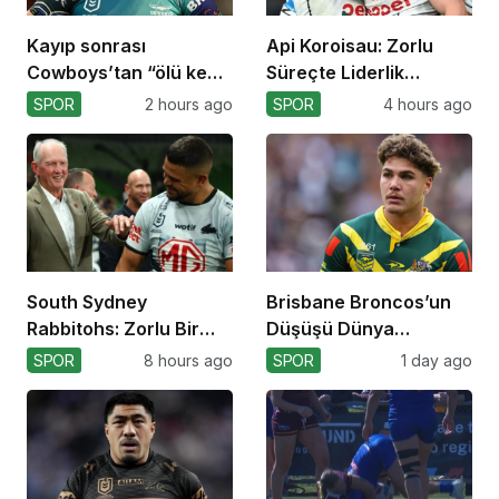
Kayıp sonrası
Api Koroisau: Zorlu
Cowboys’tan “ölü kedi”
Süreçte Liderlik
atılımı!
Mücadelesi
SPOR
2 hours ago
SPOR
4 hours ago
South Sydney
Brisbane Broncos’un
Rabbitohs: Zorlu Bir
Düşüşü Dünya
Off-Season Bekliyor
Kupası’nı Etkiler mi?
SPOR
8 hours ago
SPOR
1 day ago