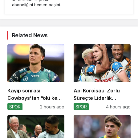
aboneliğini hemen başlat.
Related News
Kayıp sonrası
Api Koroisau: Zorlu
Cowboys’tan “ölü kedi”
Süreçte Liderlik
atılımı!
Mücadelesi
SPOR
2 hours ago
SPOR
4 hours ago