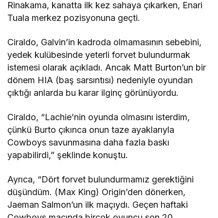
Rinakama, kanatta ilk kez sahaya çıkarken, Enari
Tuala merkez pozisyonuna geçti.
Ciraldo, Galvin’in kadroda olmamasının sebebini,
yedek kulübesinde yeterli forvet bulundurmak
istemesi olarak açıkladı. Ancak Matt Burton’un bir
dönem HIA (baş sarsıntısı) nedeniyle oyundan
çıktığı anlarda bu karar ilginç görünüyordu.
Ciraldo, “Lachie’nin oyunda olmasını isterdim,
çünkü Burto çıkınca onun taze ayaklarıyla
Cowboys savunmasına daha fazla baskı
yapabilirdi,” şeklinde konuştu.
Ayrıca, “Dört forvet bulundurmamız gerektiğini
düşündüm. (Max King) Origin’den dönerken,
Jaeman Salmon’un ilk maçıydı. Geçen haftaki
Cowboys maçında birçok oyuncu son 20