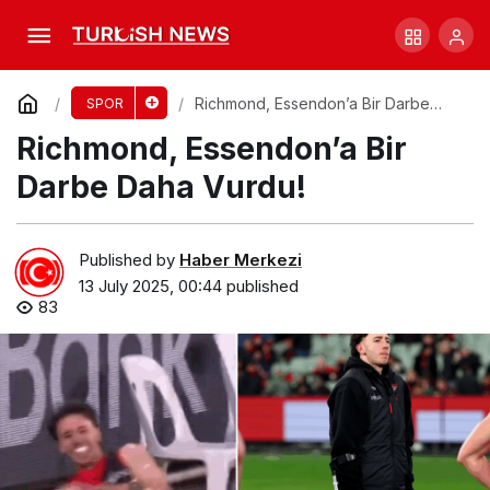
Ciraldo’dan Galvin Açıklaması: Gelecek
Belirsiz!
Comment
Share
Richmond, Essendon’a Bir Darbe
SPOR
Daha Vurdu!
Richmond, Essendon’a Bir
Darbe Daha Vurdu!
Published by
Haber Merkezi
13 July 2025, 00:44
published
83