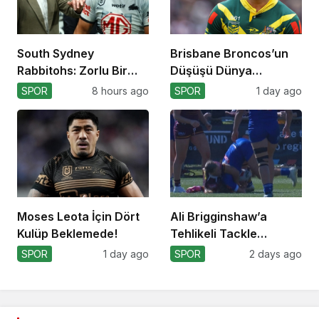
South Sydney
Brisbane Broncos’un
Rabbitohs: Zorlu Bir
Düşüşü Dünya
Off-Season Bekliyor
Kupası’nı Etkiler mi?
SPOR
8 hours ago
SPOR
1 day ago
Moses Leota İçin Dört
Ali Brigginshaw’a
Kulüp Beklemede!
Tehlikeli Tackle
Nedeniyle Ceza!
SPOR
1 day ago
SPOR
2 days ago