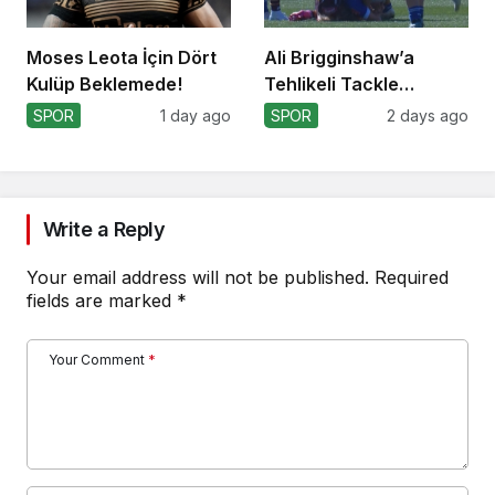
Moses Leota İçin Dört
Ali Brigginshaw’a
Kulüp Beklemede!
Tehlikeli Tackle
Nedeniyle Ceza!
SPOR
1 day ago
SPOR
2 days ago
Write a Reply
Your email address will not be published.
Required
fields are marked
*
Your Comment
*