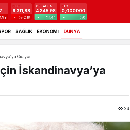
BIST
GR. ALTIN
BTC
7
9.311,88
4.345,98
0,000000
0.99
%-2.19
%1.44
%0
SPOR
SAĞLIK
EKONOMİ
DÜNYA
navya’ya Gidiyor
İçin İskandinavya’ya
23