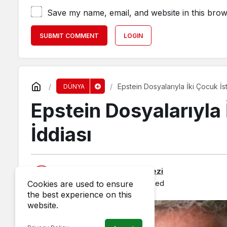
Save my name, email, and website in this brow
SUBMIT COMMENT
LOGIN
Epstein Dosyalarıyla İki Çocuk İst
DÜNYA
Epstein Dosyalarıyla 
İddiası
Published by
Haber Merkezi
20 May 2026, 06:50
published
Cookies are used to ensure
the best experience on this
website.