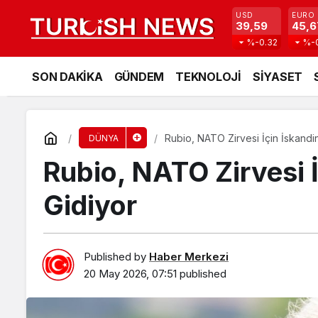
USD
EURO
39,59
45,6
%-0.32
%-
SON DAKİKA
GÜNDEM
TEKNOLOJİ
SİYASET
Rubio, NATO Zirvesi İçin İskandi
DÜNYA
Rubio, NATO Zirvesi 
Gidiyor
Published by
Haber Merkezi
20 May 2026, 07:51
published