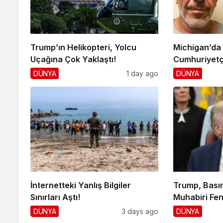
Trump’ın Helikopteri, Yolcu
Michigan’da
Uçağına Çok Yaklaştı!
Cumhuriyetç
DÜNYA
1 day ago
DÜNYA
İnternetteki Yanlış Bilgiler
Trump, Basın
Sınırları Aştı!
Muhabiri Fen
DÜNYA
3 days ago
DÜNYA