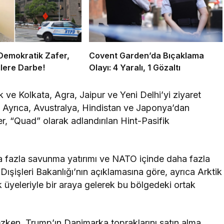
Demokratik Zafer,
Covent Garden’da Bıçaklama
lere Darbe!
Olayı: 4 Yaralı, 1 Gözaltı
 ve Kolkata, Agra, Jaipur ve Yeni Delhi’yi ziyaret
ek. Ayrıca, Avustralya, Hindistan ve Japonya’dan
r, “Quad” olarak adlandırılan Hint-Pasifik
ha fazla savunma yatırımı ve NATO içinde daha fazla
 Dışişleri Bakanlığı’nın açıklamasına göre, ayrıca Arktik
üyeleriyle bir araya gelerek bu bölgedeki ortak
zken, Trump’ın Danimarka topraklarını satın alma