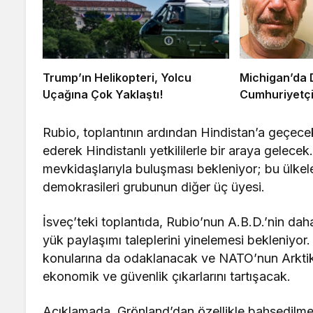
Trump’ın Helikopteri, Yolcu
Michigan’da 
Uçağına Çok Yaklaştı!
Cumhuriyetçi
Rubio, toplantının ardından Hindistan’a geçecek
ederek Hindistanlı yetkililerle bir araya gelec
mevkidaşlarıyla buluşması bekleniyor; bu ülkele
demokrasileri grubunun diğer üç üyesi.
İsveç’teki toplantıda, Rubio’nun A.B.D.’nin da
yük paylaşımı taleplerini yinelemesi bekleniyor.
konularına da odaklanacak ve NATO’nun Arktik 
ekonomik ve güvenlik çıkarlarını tartışacak.
Açıklamada, Grönland’dan özellikle bahsedilme