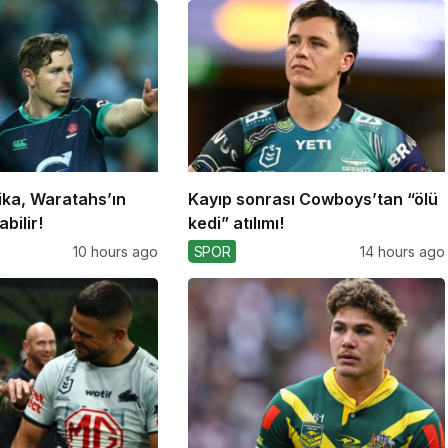
ika, Waratahs’ın
Kayıp sonrası Cowboys’tan “ölü
bilir!
kedi” atılımı!
10 hours ago
SPOR
14 hours ago