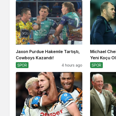
Jaxon Purdue Hakemle Tartıştı,
Michael Che
Cowboys Kazandı!
Yeni Koçu Ola
SPOR
4 hours ago
SPOR