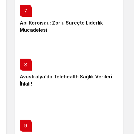
7
Api Koroisau: Zorlu Süreçte Liderlik
Mücadelesi
8
Avustralya’da Telehealth Sağlık Verileri
İhlali!
9