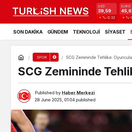
USD
EURO
39,59
45,6
%-0.32
%-
SON DAKİKA
GÜNDEM
TEKNOLOJİ
SİYASET
SCG Zemininde Tehlike: Oyuncular
SPOR
SCG Zemininde Tehli
Published by
Haber Merkezi
28 June 2025, 01:04
published