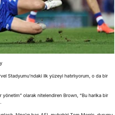
ty
el Stadyumu’ndaki ilk yüzeyi hatırlıyorum, o da bir
r yönetim” olarak nitelendiren Brown, “Bu harika bir
.
oğunlaştı. Nine’ın baş AFL muhabiri Tom Morris, durumu