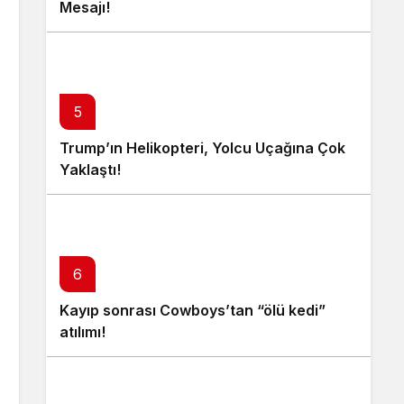
Mesajı!
5
Trump’ın Helikopteri, Yolcu Uçağına Çok
Yaklaştı!
6
Kayıp sonrası Cowboys’tan “ölü kedi”
atılımı!