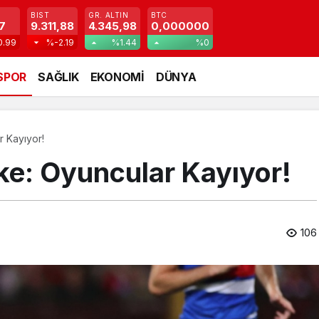
BIST
GR. ALTIN
BTC
7
9.311,88
4.345,98
0,000000
0.99
%-2.19
%1.44
%0
SPOR
SAĞLIK
EKONOMİ
DÜNYA
 Kayıyor!
ke: Oyuncular Kayıyor!
106