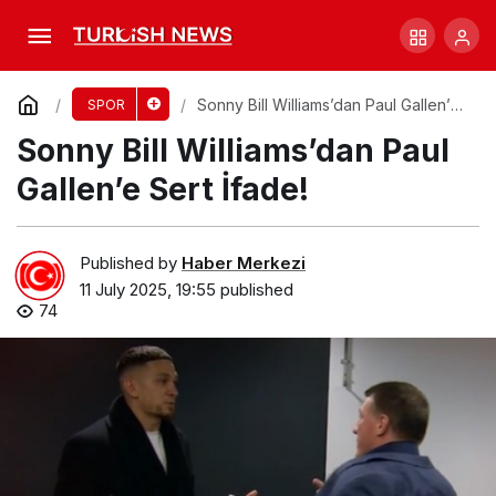
Cummins’in Baggy Green’i Soyuldu, Gerçek
Açıklandı!
Comment
Share
Sonny Bill Williams’dan Paul Gallen’e
SPOR
Sert İfade!
Sonny Bill Williams’dan Paul
Gallen’e Sert İfade!
Published by
Haber Merkezi
11 July 2025, 19:55
published
74