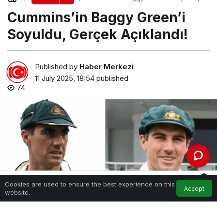
Gerçek Açıklandı!
Cummins’in Baggy Green’i
Soyuldu, Gerçek Açıklandı!
Published by
Haber Merkezi
11 July 2025, 18:54
published
74
0
Cookies are used to ensure the best experience on this
Accept
Home
Feed
My Account
Notifications
website.