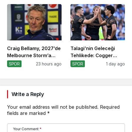
Craig Bellamy, 2027’de
Talagi’nin Geleceği
Melbourne Storm’a
Tehlikede: Cogger
Dönüyor!
Tercihi!
SPOR
23 hours ago
SPOR
1 day ago
Write a Reply
Your email address will not be published.
Required
fields are marked
*
Your Comment
*