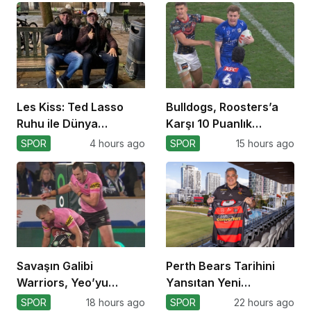
Les Kiss: Ted Lasso
Bulldogs, Roosters’a
Ruhu ile Dünya
Karşı 10 Puanlık
Kupası’na
Avantajı Yitirdi
SPOR
4 hours ago
SPOR
15 hours ago
Savaşın Galibi
Perth Bears Tarihini
Warriors, Yeo’yu
Yansıtan Yeni
Kaybetti!
Formasını Tanıttı
SPOR
18 hours ago
SPOR
22 hours ago