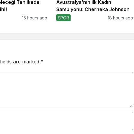
eleceği Tehlikede:
Avustralya’nın İlk Kadın
hi!
Şampiyonu: Cherneka Johnson
15 hours ago
SPOR
18 hours ago
fields are marked
*