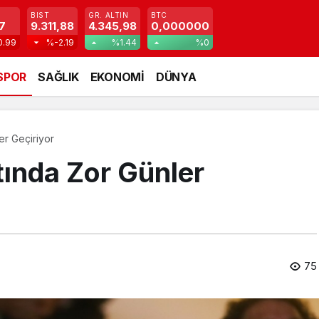
BIST
GR. ALTIN
BTC
7
9.311,88
4.345,98
0,000000
0.99
%-2.19
%1.44
%0
SPOR
SAĞLIK
EKONOMİ
DÜNYA
er Geçiriyor
tında Zor Günler
75