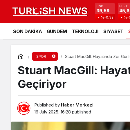
USD
EURO
39,59
45,6
%-0.32
%-
SON DAKİKA
GÜNDEM
TEKNOLOJİ
SİYASET
Stuart MacGill: Hayatında Zor Günl
SPOR
Stuart MacGill: Haya
Geçiriyor
Published by
Haber Merkezi
16 July 2025, 16:28
published