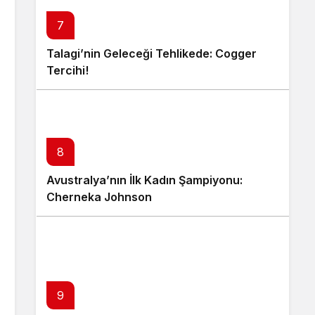
7
Talagi’nin Geleceği Tehlikede: Cogger
Tercihi!
8
Avustralya’nın İlk Kadın Şampiyonu:
Cherneka Johnson
9