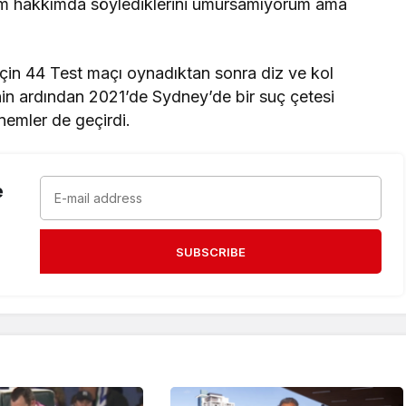
nim hakkımda söylediklerini umursamıyorum ama
için 44 Test maçı oynadıktan sonra diz ve kol
nin ardından 2021’de Sydney’de bir suç çetesi
önemler de geçirdi.
e
SUBSCRIBE