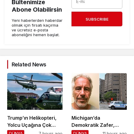
Bültenimize
Abone Olabilirsin
SUBSCRIBE
Yeni haberlerden haberdar
olmak için fırsatı kaçırma
ve ücretsiz e-posta
aboneliğini hemen başlat.
Related News
Trump’ın Helikopteri,
Michigan’da
Yolcu Uçağına Çok
Demokratik Zafer,
Yaklaştı!
Cumhuriyetçilere
DÜNYA
7 hours ago
DÜNYA
11 hours ago