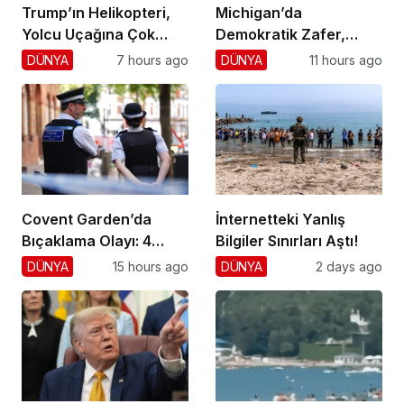
Trump’ın Helikopteri,
Michigan’da
Yolcu Uçağına Çok
Demokratik Zafer,
Yaklaştı!
Cumhuriyetçilere
DÜNYA
7 hours ago
DÜNYA
11 hours ago
Darbe!
Covent Garden’da
İnternetteki Yanlış
Bıçaklama Olayı: 4
Bilgiler Sınırları Aştı!
Yaralı, 1 Gözaltı
DÜNYA
15 hours ago
DÜNYA
2 days ago