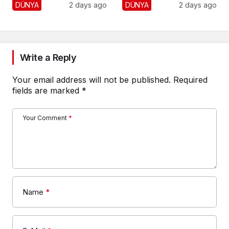
Fena Yerden Aldı
Yaralı
DÜNYA
2 days ago
DÜNYA
2 days ago
Write a Reply
Your email address will not be published.
Required
fields are marked
*
Your Comment
*
Name
*