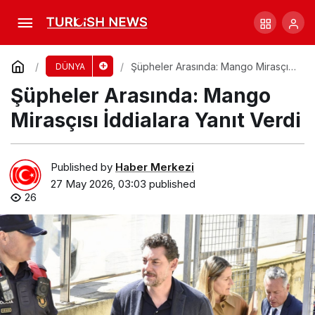
Tren ve otobüs çarpışmasında dört ölü, beş
yaralı
Comment
Share
Şüpheler Arasında: Mango Mirasçısı
DÜNYA
İddialara Yanıt Verdi
Şüpheler Arasında: Mango
Mirasçısı İddialara Yanıt Verdi
Published by
Haber Merkezi
27 May 2026, 03:03
published
26