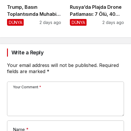
Trump, Basın
Rusya’da Plajda Drone
Toplantısında Muhabiri
Patlaması: 7 Ölü, 40
Fena Yerden Aldı
Yaralı
DÜNYA
2 days ago
DÜNYA
2 days ago
Write a Reply
Your email address will not be published.
Required
fields are marked
*
Your Comment
*
Name
*