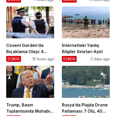
Darbe!
Covent Garden’da
İnternetteki Yanlış
Bıçaklama Olayı: 4
Bilgiler Sınırları Aştı!
Yaralı, 1 Gözaltı
DÜNYA
15 hours ago
DÜNYA
2 days ago
Trump, Basın
Rusya’da Plajda Drone
Toplantısında Muhabiri
Patlaması: 7 Ölü, 40