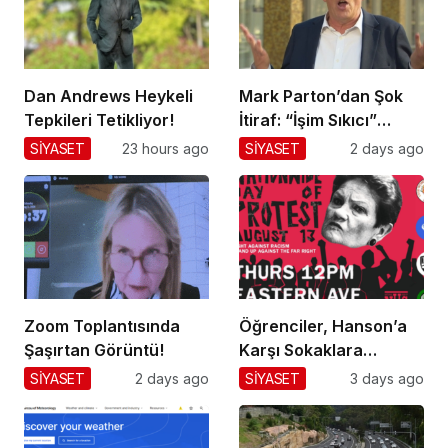
Dan Andrews Heykeli
Mark Parton’dan Şok
Tepkileri Tetikliyor!
İtiraf: “İşim Sıkıcı”
Mesajı!
SİYASET
23 hours ago
SİYASET
2 days ago
Zoom Toplantısında
Öğrenciler, Hanson’a
Şaşırtan Görüntü!
Karşı Sokaklara
Dökülüyor!
SİYASET
2 days ago
SİYASET
3 days ago