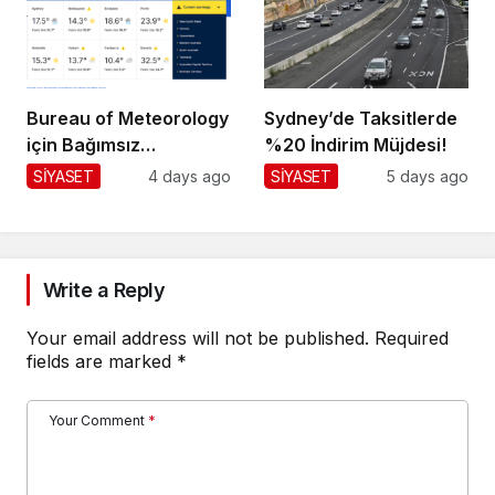
Bureau of Meteorology
Sydney’de Taksitlerde
için Bağımsız
%20 İndirim Müjdesi!
Değerlendirme!
SİYASET
4 days ago
SİYASET
5 days ago
Write a Reply
Your email address will not be published.
Required
fields are marked
*
Your Comment
*