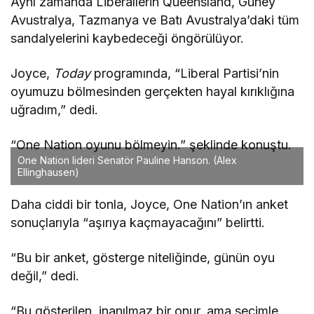
Aynı zamanda Liberallerin Queensland, Güney
Avustralya, Tazmanya ve Batı Avustralya’daki tüm
sandalyelerini kaybedeceği öngörülüyor.
Joyce,
Today
programında, “Liberal Partisi’nin
oyumuzu bölmesinden gerçekten hayal kırıklığına
uğradım,” dedi.
“One Nation oyunu bölmeyin.” şeklinde konuştu.
One Nation lideri Senatör Pauline Hanson.
(Alex
Ellinghausen)
Daha ciddi bir tonla, Joyce, One Nation’ın anket
sonuçlarıyla “aşırıya kaçmayacağını” belirtti.
“Bu bir anket, gösterge niteliğinde, günün oyu
değil,” dedi.
“Bu gösterilen, inanılmaz bir onur, ama seçimle