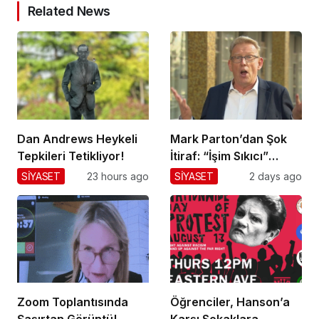
Related News
Dan Andrews Heykeli
Mark Parton’dan Şok
Tepkileri Tetikliyor!
İtiraf: “İşim Sıkıcı”
Mesajı!
SİYASET
23 hours ago
SİYASET
2 days ago
Zoom Toplantısında
Öğrenciler, Hanson’a
Şaşırtan Görüntü!
Karşı Sokaklara