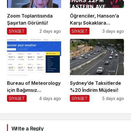
Zoom Toplantısında
Öğrenciler, Hanson’a
Şaşırtan Görüntü!
Karşı Sokaklara
Dökülüyor!
SİYASET
2 days ago
SİYASET
3 days ago
Bureau of Meteorology
Sydney’de Taksitlerde
için Bağımsız
%20 İndirim Müjdesi!
Değerlendirme!
SİYASET
4 days ago
SİYASET
5 days ago
Write a Reply