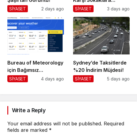
Dökülüyor!
SİYASET
2 days ago
SİYASET
3 days ago
Bureau of Meteorology
Sydney’de Taksitlerde
için Bağımsız
%20 İndirim Müjdesi!
Değerlendirme!
SİYASET
4 days ago
SİYASET
5 days ago
Write a Reply
Your email address will not be published.
Required
fields are marked
*