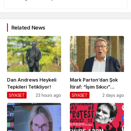
Related News
Dan Andrews Heykeli
Mark Parton’dan Şok
Tepkileri Tetikliyor!
İtiraf: “İşim Sıkıcı”
Mesajı!
SİYASET
23 hours ago
SİYASET
2 days ago