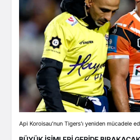
Api Koroisau’nun Tigers’ı yeniden mücadele ed
BÜYÜK İSİMLERİ GERİDE BIRAKACAK