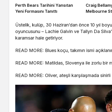
Perth Bears Tarihini Yansıtan
Craig Bellam
Yeni Formasını Tanıttı
Melbourne S
Üstelik, kulüp, 30 Haziran’dan önce 10 yıl boyu
oyuncusunu – Lachie Galvin ve Tallyn Da Silv
karamsar hale getiriyor.
READ MORE: Blues koçu, takımın ismi açıklanır
READ MORE: Matildas, Slovenya ile zorlu bir m
READ MORE: Oliver, ateşli karşılaşmada sinirli 