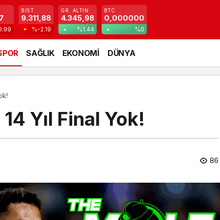
BIST
GR. ALTIN
BTC
7
9.311,88
4.345,98
0,000000
0.99
%-2.19
%1.44
%0
SPOR
SAĞLIK
EKONOMİ
DÜNYA
ok!
 14 Yıl Final Yok!
86