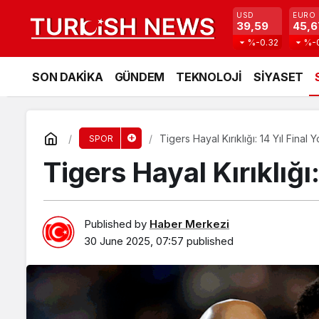
USD
EURO
39,59
45,6
%-0.32
%-
SON DAKİKA
GÜNDEM
TEKNOLOJİ
SİYASET
Tigers Hayal Kırıklığı: 14 Yıl Final Y
SPOR
Tigers Hayal Kırıklığı:
Published by
Haber Merkezi
30 June 2025, 07:57
published