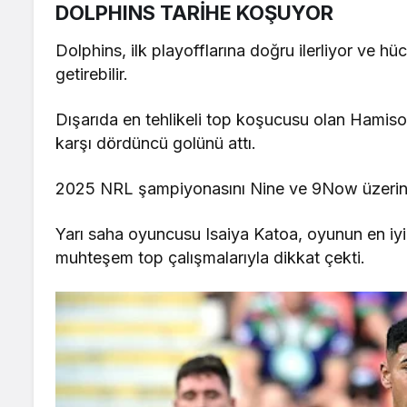
DOLPHINS TARİHE KOŞUYOR
Dolphins, ilk playofflarına doğru ilerliyor ve h
getirebilir.
Dışarıda en tehlikeli top koşucusu olan Hami
karşı dördüncü golünü attı.
2025 NRL şampiyonasını Nine ve 9Now üzerinde
Yarı saha oyuncusu Isaiya Katoa, oyunun en iy
muhteşem top çalışmalarıyla dikkat çekti.