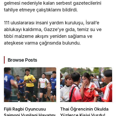
gelmesi nedeniyle kalan serbest gazetecilerini
tahliye etmeye çalıştıklarını bildirdi.
111 uluslararası insani yardım kuruluşu, İsrail’e
ablukayı kaldırma, Gazze’ye gıda, temiz su ve
tıbbi malzeme akışını yeniden sağlama ve
ateşkese varma çağrısında bulundu.
Browse Posts
Fijili Ragbi Oyuncusu
Thai Öğrencinin Okulda
Saimoni Vunilagi Hayatını
Yüzlerce Kişiyi Vurdu!