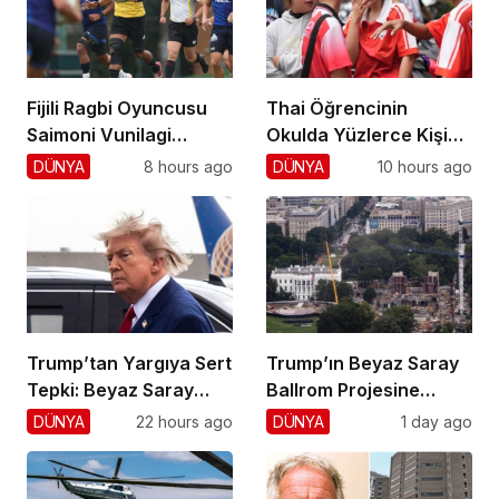
Fijili Ragbi Oyuncusu
Thai Öğrencinin
Saimoni Vunilagi
Okulda Yüzlerce Kişiyi
Hayatını Kaybetti
Vurdu!
DÜNYA
8 hours ago
DÜNYA
10 hours ago
Trump’tan Yargıya Sert
Trump’ın Beyaz Saray
Tepki: Beyaz Saray
Ballrom Projesine
Krizi!
Durdurma
DÜNYA
22 hours ago
DÜNYA
1 day ago