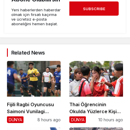
SUBSCRIBE
Yeni haberlerden haberdar
olmak için fırsatı kaçırma
ve ücretsiz e-posta
aboneliğini hemen başlat.
Related News
Fijili Ragbi Oyuncusu
Thai Öğrencinin
Saimoni Vunilagi
Okulda Yüzlerce Kişiyi
Hayatını Kaybetti
Vurdu!
DÜNYA
8 hours ago
DÜNYA
10 hours ago