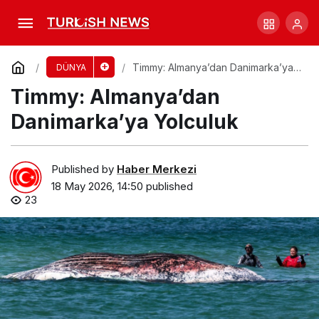
Gaza’da Açlık Tehlikesi: Yardım Çığlığı!
Comment
Share
Timmy: Almanya’dan Danimarka’ya
DÜNYA
Yolculuk
Timmy: Almanya’dan
Danimarka’ya Yolculuk
Published by
Haber Merkezi
18 May 2026, 14:50
published
23