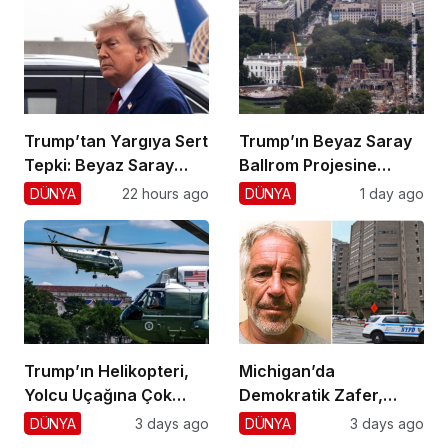
Trump’tan Yargıya Sert
Trump’ın Beyaz Saray
Tepki: Beyaz Saray
Ballrom Projesine
Krizi!
Durdurma
DÜNYA
22 hours ago
DÜNYA
1 day ago
Trump’ın Helikopteri,
Michigan’da
Yolcu Uçağına Çok
Demokratik Zafer,
Yaklaştı!
Cumhuriyetçilere
DÜNYA
3 days ago
DÜNYA
3 days ago
Darbe!