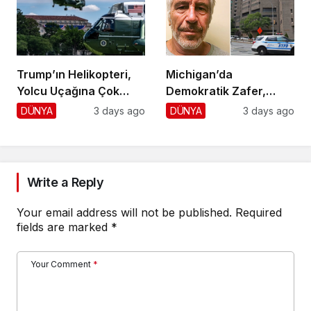
Trump’ın Helikopteri,
Michigan’da
Yolcu Uçağına Çok
Demokratik Zafer,
Yaklaştı!
Cumhuriyetçilere
DÜNYA
3 days ago
DÜNYA
3 days ago
Darbe!
Write a Reply
Your email address will not be published.
Required
fields are marked
*
Your Comment
*