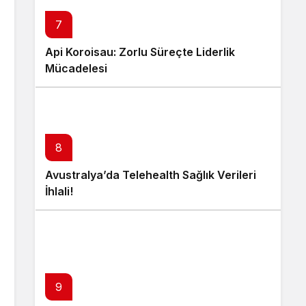
7
Api Koroisau: Zorlu Süreçte Liderlik
Mücadelesi
8
Avustralya’da Telehealth Sağlık Verileri
İhlali!
9