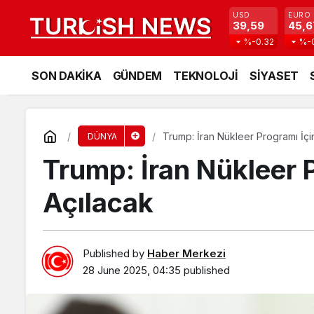
USD
EURO
39,59
45,6
%-0.32
%-
SON DAKİKA
GÜNDEM
TEKNOLOJİ
SİYASET
Trump: İran Nükleer Programı İç
DÜNYA
Trump: İran Nükleer 
Açılacak
Published by
Haber Merkezi
28 June 2025, 04:35
published