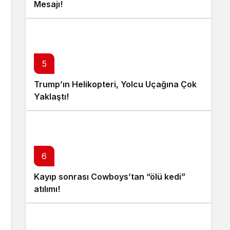
Mesajı!
5
Trump’ın Helikopteri, Yolcu Uçağına Çok
Yaklaştı!
6
Kayıp sonrası Cowboys’tan “ölü kedi”
atılımı!