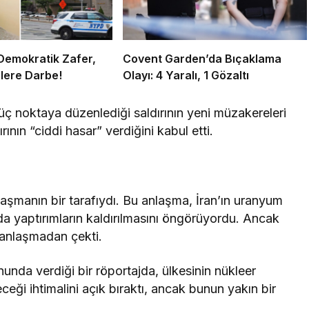
Demokratik Zafer,
Covent Garden’da Bıçaklama
lere Darbe!
Olayı: 4 Yaralı, 1 Gözaltı
üç noktaya düzenlediği saldırının yeni müzakereleri
ının “ciddi hasar” verdiğini kabul etti.
laşmanın bir tarafıydı. Bu anlaşma, İran’ın uranyum
nda yaptırımların kaldırılmasını öngörüyordu. Ancak
 anlaşmadan çekti.
nunda verdiği bir röportajda, ülkesinin nükleer
eği ihtimalini açık bıraktı, ancak bunun yakın bir