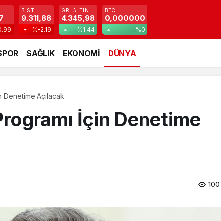
BIST
GR. ALTIN
BTC
7
9.311,88
4.345,98
0,000000
0.99
%-2.19
%1.44
%0
SPOR
SAĞLIK
EKONOMİ
DÜNYA
in Denetime Açılacak
Programı İçin Denetime
100