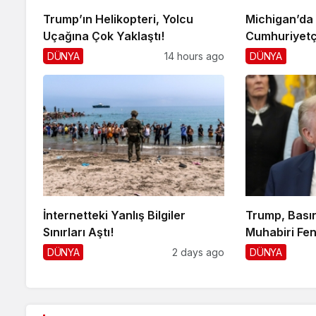
Trump’ın Helikopteri, Yolcu
Michigan’da
Uçağına Çok Yaklaştı!
Cumhuriyetç
DÜNYA
14 hours ago
DÜNYA
İnternetteki Yanlış Bilgiler
Trump, Basın
Sınırları Aştı!
Muhabiri Fen
DÜNYA
2 days ago
DÜNYA