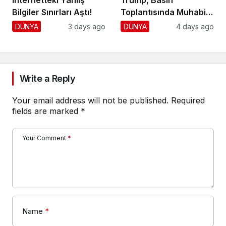
İnternetteki Yanlış
Trump, Basın
Bilgiler Sınırları Aştı!
Toplantısında Muhabiri
Fena Yerden Aldı
DÜNYA
3 days ago
DÜNYA
4 days ago
Write a Reply
Your email address will not be published.
Required
fields are marked
*
Your Comment
*
Name
*