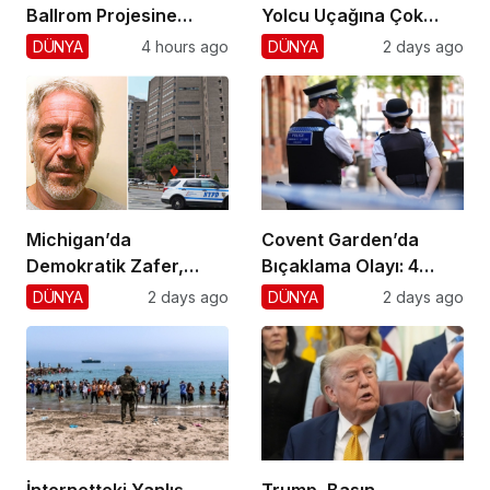
Ballrom Projesine
Yolcu Uçağına Çok
Durdurma
Yaklaştı!
DÜNYA
4 hours ago
DÜNYA
2 days ago
Michigan’da
Covent Garden’da
Demokratik Zafer,
Bıçaklama Olayı: 4
Cumhuriyetçilere
Yaralı, 1 Gözaltı
DÜNYA
2 days ago
DÜNYA
2 days ago
Darbe!