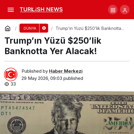
Taylor Swift Konseri Saldırı Planı: 15 Yıl
Hapis!
Comment
Share
Trump’ın Yüzü $250’lik Banknotta
DÜNYA
Yer Alacak!
Trump’ın Yüzü $250’lik
Banknotta Yer Alacak!
Published by
Haber Merkezi
29 May 2026, 09:03
published
33