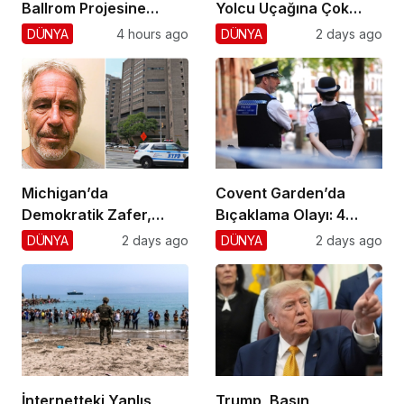
Ballrom Projesine
Yolcu Uçağına Çok
Durdurma
Yaklaştı!
DÜNYA
4 hours ago
DÜNYA
2 days ago
Michigan’da
Covent Garden’da
Demokratik Zafer,
Bıçaklama Olayı: 4
Cumhuriyetçilere
Yaralı, 1 Gözaltı
DÜNYA
2 days ago
DÜNYA
2 days ago
Darbe!
İnternetteki Yanlış
Trump, Basın