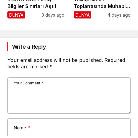
Bilgiler Sınırları Aştı!
Toplantısında Muhabiri
Fena Yerden Aldı
DÜNYA
3 days ago
DÜNYA
4 days ago
Write a Reply
Your email address will not be published.
Required
fields are marked
*
Your Comment
*
Name
*