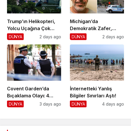
Trump’ın Helikopteri,
Michigan’da
Yolcu Uçağına Çok
Demokratik Zafer,
Yaklaştı!
Cumhuriyetçilere
DÜNYA
2 days ago
DÜNYA
2 days ago
Darbe!
Covent Garden’da
İnternetteki Yanlış
Bıçaklama Olayı: 4
Bilgiler Sınırları Aştı!
Yaralı, 1 Gözaltı
DÜNYA
3 days ago
DÜNYA
4 days ago