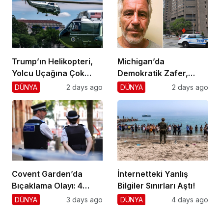
Trump’ın Helikopteri,
Michigan’da
Yolcu Uçağına Çok
Demokratik Zafer,
Yaklaştı!
Cumhuriyetçilere
DÜNYA
2 days ago
DÜNYA
2 days ago
Darbe!
Covent Garden’da
İnternetteki Yanlış
Bıçaklama Olayı: 4
Bilgiler Sınırları Aştı!
Yaralı, 1 Gözaltı
DÜNYA
3 days ago
DÜNYA
4 days ago