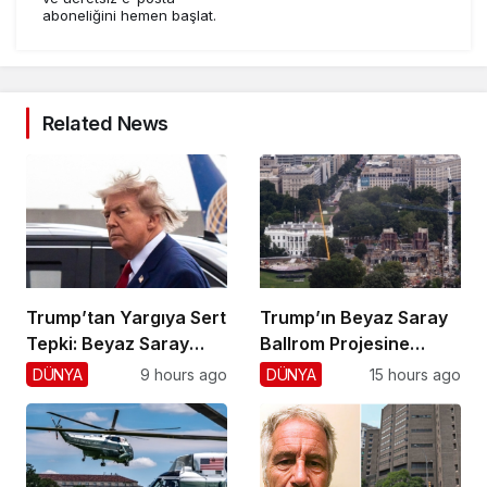
aboneliğini hemen başlat.
Related News
Trump’tan Yargıya Sert
Trump’ın Beyaz Saray
Tepki: Beyaz Saray
Ballrom Projesine
Krizi!
Durdurma
DÜNYA
9 hours ago
DÜNYA
15 hours ago