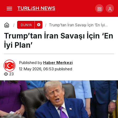
Avustralyalı Yolcuların Hantavirüs Sıkıntısı
Uzadı
Comment
Share
Trump’tan İran Savaşı İçin ‘En İyi
DÜNYA
Plan’
Trump’tan İran Savaşı İçin ‘En
İyi Plan’
Published by
Haber Merkezi
12 May 2026, 06:53
published
23