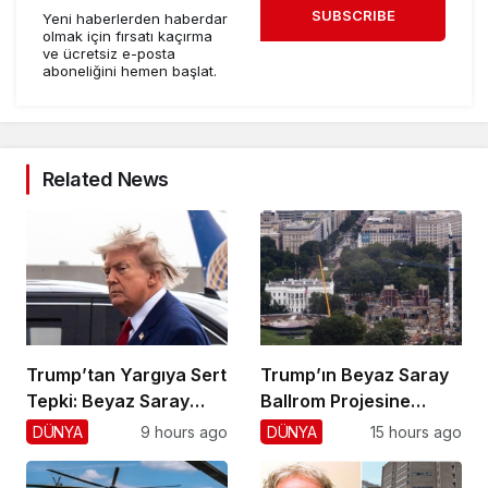
SUBSCRIBE
Yeni haberlerden haberdar
olmak için fırsatı kaçırma
ve ücretsiz e-posta
aboneliğini hemen başlat.
Related News
Trump’tan Yargıya Sert
Trump’ın Beyaz Saray
Tepki: Beyaz Saray
Ballrom Projesine
Krizi!
Durdurma
DÜNYA
9 hours ago
DÜNYA
15 hours ago