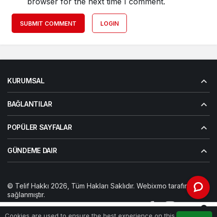
browser for the next time I comment.
SUBMIT COMMENT
LOGIN
KURUMSAL
BAĞLANTILAR
POPÜLER SAYFALAR
GÜNDEME DAIR
© Telif Hakkı 2026, Tüm Hakları Saklıdır. Webixmo tarafından
sağlanmıştır.
Künye
Hesabım
Gizlilik politikası
İletişim
0
Cookies are used to ensure the best experience on this