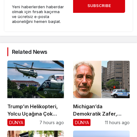
SUBSCRIBE
Yeni haberlerden haberdar
olmak için fırsatı kaçırma
ve ücretsiz e-posta
aboneliğini hemen başlat.
Related News
Trump’ın Helikopteri,
Michigan’da
Yolcu Uçağına Çok
Demokratik Zafer,
Yaklaştı!
Cumhuriyetçilere
DÜNYA
7 hours ago
DÜNYA
11 hours ago
Darbe!