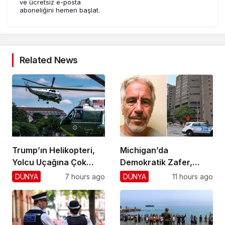
ve ücretsiz e-posta
aboneliğini hemen başlat.
Related News
Trump’ın Helikopteri,
Michigan’da
Yolcu Uçağına Çok
Demokratik Zafer,
Yaklaştı!
Cumhuriyetçilere
DÜNYA
7 hours ago
DÜNYA
11 hours ago
Darbe!