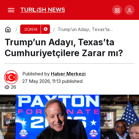
British Airways’dan Türet Sendromlu
Çocuğa Şok!
Comment
Share
Trump’un Adayı, Texas’ta
DÜNYA
Cumhuriyetçilere Zarar mı?
Trump’un Adayı, Texas’ta
Cumhuriyetçilere Zarar mı?
Published by
Haber Merkezi
27 May 2026, 11:13
published
26