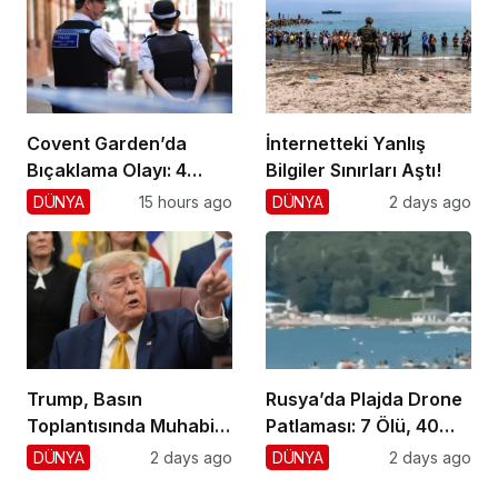
Covent Garden’da
İnternetteki Yanlış
Bıçaklama Olayı: 4
Bilgiler Sınırları Aştı!
Yaralı, 1 Gözaltı
DÜNYA
15 hours ago
DÜNYA
2 days ago
Trump, Basın
Rusya’da Plajda Drone
Toplantısında Muhabiri
Patlaması: 7 Ölü, 40
Fena Yerden Aldı
Yaralı
DÜNYA
2 days ago
DÜNYA
2 days ago