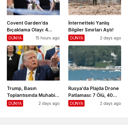
Covent Garden’da
İnternetteki Yanlış
Bıçaklama Olayı: 4
Bilgiler Sınırları Aştı!
Yaralı, 1 Gözaltı
DÜNYA
15 hours ago
DÜNYA
2 days ago
Trump, Basın
Rusya’da Plajda Drone
Toplantısında Muhabiri
Patlaması: 7 Ölü, 40
Fena Yerden Aldı
Yaralı
DÜNYA
2 days ago
DÜNYA
2 days ago