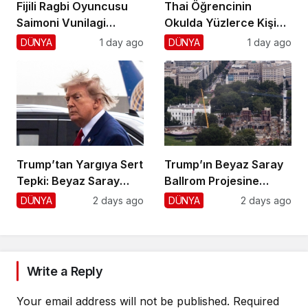
Fijili Ragbi Oyuncusu
Thai Öğrencinin
Saimoni Vunilagi
Okulda Yüzlerce Kişiyi
Hayatını Kaybetti
Vurdu!
DÜNYA
1 day ago
DÜNYA
1 day ago
Trump’tan Yargıya Sert
Trump’ın Beyaz Saray
Tepki: Beyaz Saray
Ballrom Projesine
Krizi!
Durdurma
DÜNYA
2 days ago
DÜNYA
2 days ago
Write a Reply
Your email address will not be published.
Required