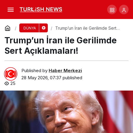
1934’teki Dionne Beşizleri: Bir Hayat
Hikayesi
Comment
Share
Trump’un İran ile Gerilimde Sert
DÜNYA
Açıklamaları!
Trump’un İran ile Gerilimde
Sert Açıklamaları!
Published by
Haber Merkezi
28 May 2026, 07:37
published
25