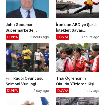
John Goodman
İran’dan ABD’ye Şartlı
Süpermarkette
İstekler: Savaş
Hayranlarını Şaşırttı!
Sonlansın!
DÜNYA
5 hours ago
DÜNYA
11 hours ago
Fijili Ragbi Oyuncusu
Thai Öğrencinin
Saimoni Vunilagi
Okulda Yüzlerce Kişiyi
Hayatını Kaybetti
Vurdu!
DÜNYA
1 day ago
DÜNYA
1 day ago