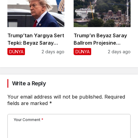
Trump’tan Yargıya Sert
Trump’ın Beyaz Saray
Tepki: Beyaz Saray
Ballrom Projesine
Krizi!
Durdurma
DÜNYA
2 days ago
DÜNYA
2 days ago
Write a Reply
Your email address will not be published.
Required
fields are marked
*
Your Comment
*