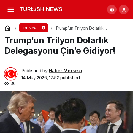
Öldürücü Annenin Çocuklarından Korku
İtirafı
Comment
Share
Trump’un Trilyon Dolarlık
DÜNYA
Delegasyonu Çin’e Gidiyor!
Trump’un Trilyon Dolarlık
Delegasyonu Çin’e Gidiyor!
Published by
Haber Merkezi
14 May 2026, 12:52
published
30