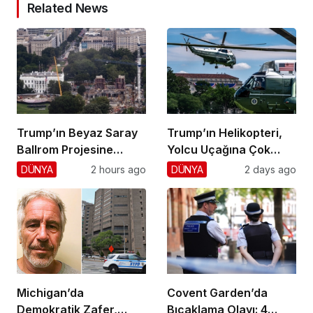
Related News
Trump’ın Beyaz Saray
Trump’ın Helikopteri,
Ballrom Projesine
Yolcu Uçağına Çok
Durdurma
Yaklaştı!
DÜNYA
2 hours ago
DÜNYA
2 days ago
Michigan’da
Covent Garden’da
Demokratik Zafer,
Bıçaklama Olayı: 4