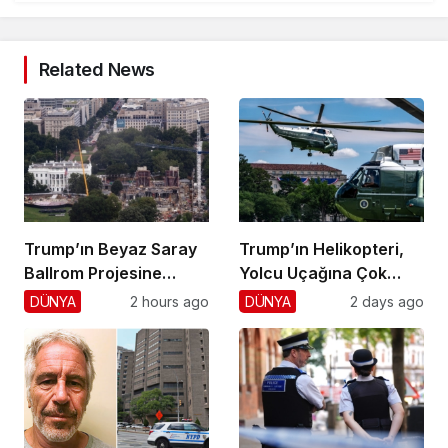
Related News
Trump’ın Beyaz Saray
Trump’ın Helikopteri,
Ballrom Projesine
Yolcu Uçağına Çok
Durdurma
Yaklaştı!
DÜNYA
2 hours ago
DÜNYA
2 days ago