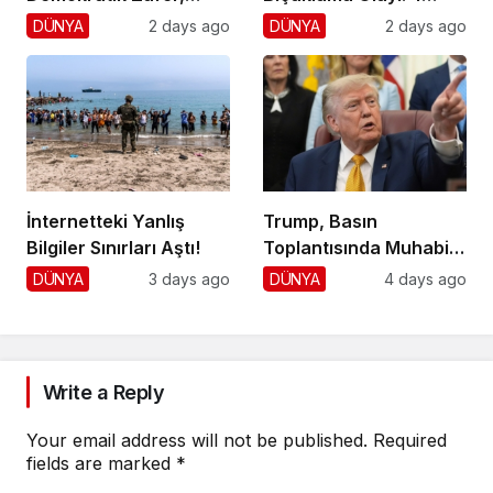
Cumhuriyetçilere
Yaralı, 1 Gözaltı
DÜNYA
2 days ago
DÜNYA
2 days ago
Darbe!
İnternetteki Yanlış
Trump, Basın
Bilgiler Sınırları Aştı!
Toplantısında Muhabiri
Fena Yerden Aldı
DÜNYA
3 days ago
DÜNYA
4 days ago
Write a Reply
Your email address will not be published.
Required
fields are marked
*