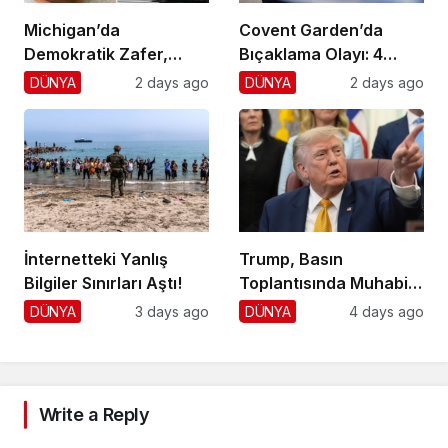
Michigan’da
Covent Garden’da
Demokratik Zafer,
Bıçaklama Olayı: 4
Cumhuriyetçilere
Yaralı, 1 Gözaltı
DÜNYA
2 days ago
DÜNYA
2 days ago
Darbe!
İnternetteki Yanlış
Trump, Basın
Bilgiler Sınırları Aştı!
Toplantısında Muhabiri
Fena Yerden Aldı
DÜNYA
3 days ago
DÜNYA
4 days ago
Write a Reply