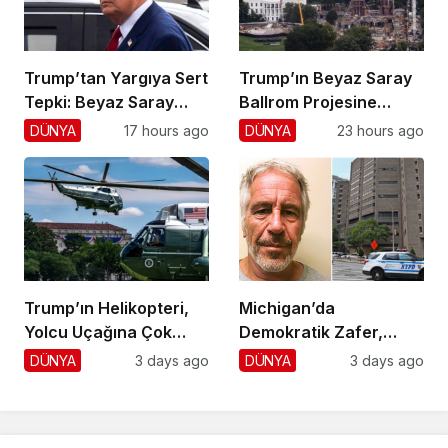
Trump’tan Yargıya Sert
Trump’ın Beyaz Saray
Tepki: Beyaz Saray
Ballrom Projesine
Krizi!
Durdurma
DÜNYA
17 hours ago
DÜNYA
23 hours ago
Trump’ın Helikopteri,
Michigan’da
Yolcu Uçağına Çok
Demokratik Zafer,
Yaklaştı!
Cumhuriyetçilere
DÜNYA
3 days ago
DÜNYA
3 days ago
Darbe!