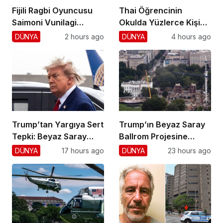
Fijili Ragbi Oyuncusu
Thai Öğrencinin
Saimoni Vunilagi
Okulda Yüzlerce Kişiyi
Hayatını Kaybetti
Vurdu!
DÜNYA
2 hours ago
DÜNYA
4 hours ago
Trump’tan Yargıya Sert
Trump’ın Beyaz Saray
Tepki: Beyaz Saray
Ballrom Projesine
Krizi!
Durdurma
DÜNYA
17 hours ago
DÜNYA
23 hours ago