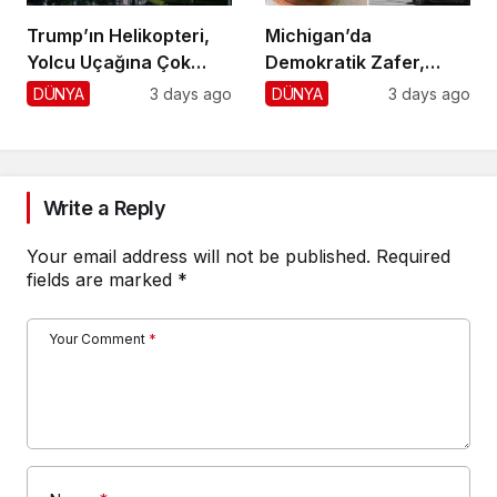
Trump’ın Helikopteri,
Michigan’da
Yolcu Uçağına Çok
Demokratik Zafer,
Yaklaştı!
Cumhuriyetçilere
DÜNYA
3 days ago
DÜNYA
3 days ago
Darbe!
Write a Reply
Your email address will not be published.
Required
fields are marked
*
Your Comment
*