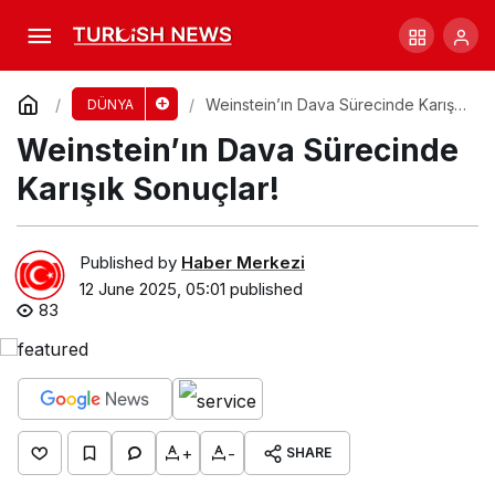
Graz’da Okulda Kanlı Saldırı: 10 Ölü, 11
Yaralı!
Comment
Share
Weinstein’ın Dava Sürecinde Karışık
DÜNYA
Sonuçlar!
Weinstein’ın Dava Sürecinde
Karışık Sonuçlar!
Published by
Haber Merkezi
12 June 2025, 05:01
published
83
+
-
SHARE