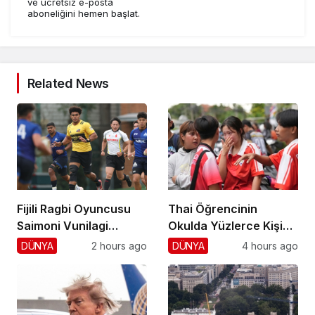
ve ücretsiz e-posta
aboneliğini hemen başlat.
Related News
Fijili Ragbi Oyuncusu
Thai Öğrencinin
Saimoni Vunilagi
Okulda Yüzlerce Kişiyi
Hayatını Kaybetti
Vurdu!
DÜNYA
2 hours ago
DÜNYA
4 hours ago