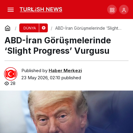
Machu Picchu’da Avustralyalı Turist
Hayatını Kaybetti
Comment
Share
ABD-İran Görüşmelerinde ‘Slight
DÜNYA
Progress’ Vurgusu
ABD-İran Görüşmelerinde
‘Slight Progress’ Vurgusu
Published by
Haber Merkezi
23 May 2026, 02:10
published
28