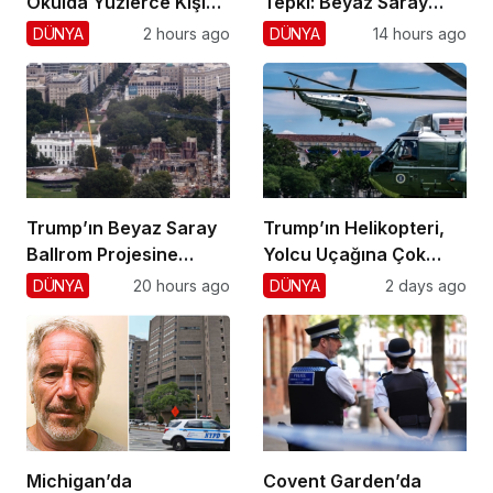
Okulda Yüzlerce Kişiyi
Tepki: Beyaz Saray
Vurdu!
Krizi!
DÜNYA
2 hours ago
DÜNYA
14 hours ago
Trump’ın Beyaz Saray
Trump’ın Helikopteri,
Ballrom Projesine
Yolcu Uçağına Çok
Durdurma
Yaklaştı!
DÜNYA
20 hours ago
DÜNYA
2 days ago
Michigan’da
Covent Garden’da