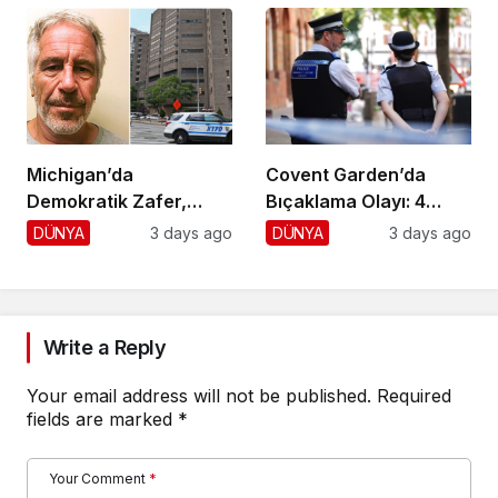
Michigan’da
Covent Garden’da
Demokratik Zafer,
Bıçaklama Olayı: 4
Cumhuriyetçilere
Yaralı, 1 Gözaltı
DÜNYA
3 days ago
DÜNYA
3 days ago
Darbe!
Write a Reply
Your email address will not be published.
Required
fields are marked
*
Your Comment
*