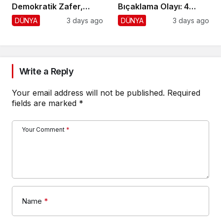
Demokratik Zafer,
Bıçaklama Olayı: 4
Cumhuriyetçilere
Yaralı, 1 Gözaltı
DÜNYA
3 days ago
DÜNYA
3 days ago
Darbe!
Write a Reply
Your email address will not be published.
Required
fields are marked
*
Your Comment
*
Name
*