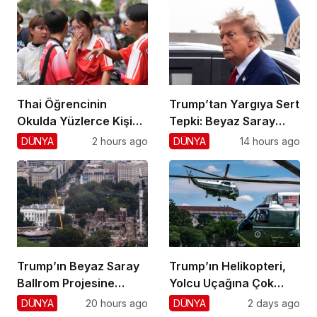
Thai Öğrencinin
Trump’tan Yargıya Sert
Okulda Yüzlerce Kişiyi
Tepki: Beyaz Saray
Vurdu!
Krizi!
DÜNYA
2 hours ago
DÜNYA
14 hours ago
Trump’ın Beyaz Saray
Trump’ın Helikopteri,
Ballrom Projesine
Yolcu Uçağına Çok
Durdurma
Yaklaştı!
DÜNYA
20 hours ago
DÜNYA
2 days ago